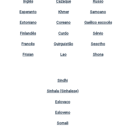
Inglês
Cazaque
Russo
Esperanto
Khmer
Samoano
Estoniano
Coreano
Gaélico escocês
Finlandês
Curdo
Sérvio
Francês
Quirguistão
Sesotho
Frisian
Lao
Shona
Sindhi
Sinhala (Sinhalese)
Eslovaco
Esloveno
Somali