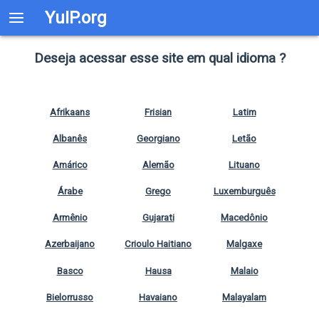
YuIP.org
Deseja acessar esse site em qual idioma ?
Afrikaans
Frisian
Latim
Albanês
Georgiano
Letão
Amárico
Alemão
Lituano
Árabe
Grego
Luxemburguês
Armênio
Gujarati
Macedônio
Azerbaijano
Crioulo Haitiano
Malgaxe
Basco
Hausa
Malaio
Bielorrusso
Havaiano
Malayalam