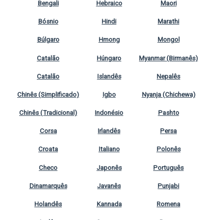
Bengali
Hebraico
Maori
Bósnio
Hindi
Marathi
Búlgaro
Hmong
Mongol
Catalão
Húngaro
Myanmar (Birmanês)
Catalão
Islandês
Nepalês
Chinês (Simplificado)
Igbo
Nyanja (Chichewa)
Chinês (Tradicional)
Indonésio
Pashto
Corsa
Irlandês
Persa
Croata
Italiano
Polonês
Checo
Japonês
Português
Dinamarquês
Javanês
Punjabi
Holandês
Kannada
Romena