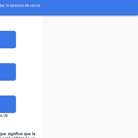
bar la latencia de varios
s, US
que significa que la