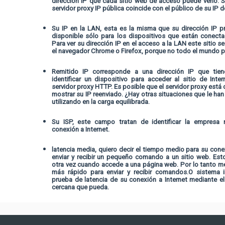
dirección IP que cada sitio web de acceso puede verlo. Si
servidor proxy IP pública coincide con el público de su IP de
Su IP en la LAN, esta es la misma que su dirección IP pr
disponible sólo para los dispositivos que están conecta
Para ver su dirección IP en el acceso a la LAN este sitio se
el navegador Chrome o Firefox, porque no todo el mundo p
Remitido IP corresponde a una dirección IP que tien
identificar un dispositivo para acceder al sitio de Inte
servidor proxy HTTP. Es posible que el servidor proxy está
mostrar su IP reenviado. ¿Hay otras situaciones que le han
utilizando en la carga equilibrada.
Su ISP, este campo tratan de identificar la empresa
conexión a Internet.
latencia media, quiero decir el tiempo medio para su cone
enviar y recibir un pequeño comando a un sitio web. Est
otra vez cuando accede a una página web. Por lo tanto me
más rápido para enviar y recibir comandos.O sistema in
prueba de latencia de su conexión a Internet mediante 
cercana que pueda.