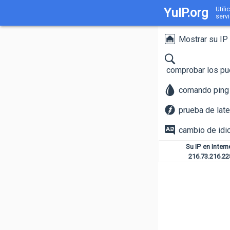
YuIP.org
Utili
serv
Mostrar su IP
comprobar los pu
comando ping
prueba de late
cambio de id
Su IP en Intern
216.73.216.22