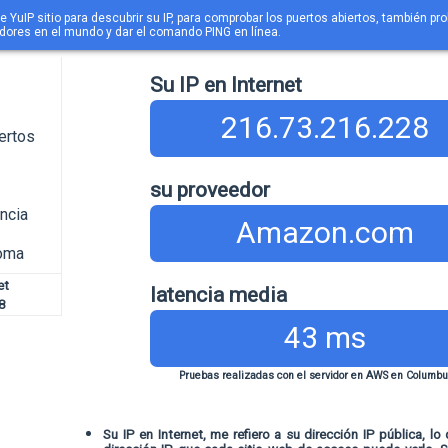
ce YuIP sitio para descubrir su IP, para comprobar los puertos abiertos, también pro
idores en el mundo y dar el comando PING en línea.
Su IP en Internet
216.73.216.228
ertos
su proveedor
ncia
Amazon.com
ioma
et
latencia media
8
43 ms
Pruebas realizadas con el servidor en AWS en Columbu
Su IP en Internet, me refiero a su dirección IP pública, lo 