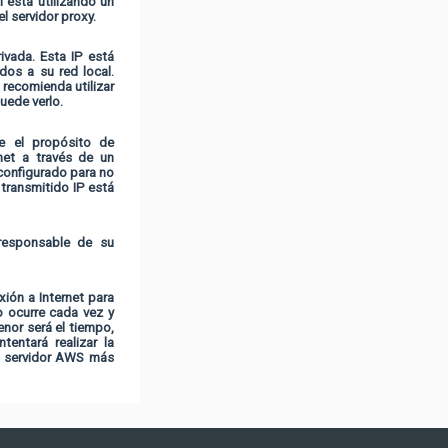
 está utilizando un
l servidor proxy.
ivada. Esta IP está
dos a su red local.
 recomienda utilizar
uede verlo.
e el propósito de
rnet a través de un
 configurado para no
 transmitido IP está
 responsable de su
xión a Internet para
o ocurre cada vez y
nor será el tiempo,
tentará realizar la
el servidor AWS más