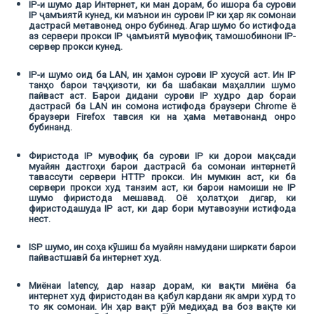
IP-и шумо дар Интернет, ки ман дорам, бо ишора ба суроғаи
IP ҷамъиятӣ кунед, ки маънои ин суроғаи IP ки ҳар як сомонаи
дастрасӣ метавонед онро бубинед. Агар шумо бо истифода
аз сервери прокси IP ҷамъиятӣ мувофиқ тамошобинони IP-
сервер прокси кунед.
IP-и шумо оид ба LAN, ин ҳамон суроғаи IP хусусӣ аст. Ин IP
танҳо барои таҷҳизоти, ки ба шабакаи маҳаллии шумо
пайваст аст. Барои дидани суроғаи IP худро дар бораи
дастрасӣ ба LAN ин сомона истифода браузери Chrome ё
браузери Firefox тавсия ки на ҳама метавонанд онро
бубинанд.
Фиристода IP мувофиқ ба суроғаи IP ки дорои мақсади
муайян дастгоҳи барои дастрасӣ ба сомонаи интернетӣ
тавассути сервери HTTP прокси. Ин мумкин аст, ки ба
сервери прокси худ танзим аст, ки барои намоиши не IP
шумо фиристода мешавад. Оё ҳолатҳои дигар, ки
фиристодашуда IP аст, ки дар бори мутавозуни истифода
нест.
ISP шумо, ин соҳа кӯшиш ба муайян намудани ширкати барои
пайвастшавӣ ба интернет худ.
Миёнаи latency, дар назар дорам, ки вақти миёна ба
интернет худ фиристодан ва қабул кардани як амри хурд то
то як сомонаи. Ин ҳар вақт рӯй медиҳад ва боз вақте ки