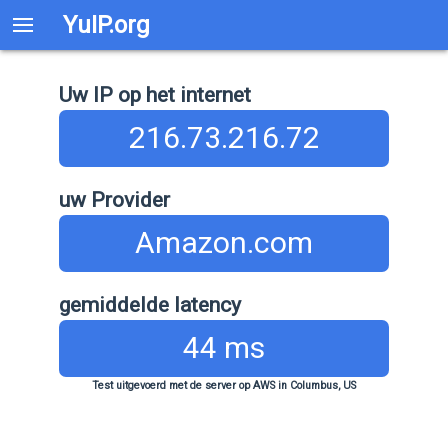
YuIP.org
Uw IP op het internet
216.73.216.72
uw Provider
Amazon.com
gemiddelde latency
44 ms
Test uitgevoerd met de server op AWS in Columbus, US