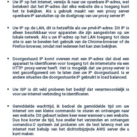
Uw IP op het internet, verwijs ik naar uw openbare IP-adres, wat
betekent dat het IP-adres dat elke website die u toegang kunt
het te bekijken. Als u gebruik maakt van een proxy server
openbare IP aansluiten op de doelgroep van uw proxy server IP.
Uw IP op de LAN, dit is hetzelfde als uw privé-IP-adres. Dit IP is
alleen beschikbaar voor apparaten die zijn aangesloten op uw
lokale netwerk. Als u uw IP-adres op het LAN toegang tot deze
site is aan te bevelen het gebruik van de Chrome-browser of de
Firefox-browser, omdat niet iedereen het kan zien bekijken.
Doorgestuurd IP komt overeen met een IP-adres dat doel een
apparaat te identificeren voor toegang tot de internetsite via een
HTTP proxy-server heeft. Het is mogelijk dat uw proxy-server is
niet geconfigureerd om te laten zien uw IP doorgestuurd. Is er
andere situaties die doorgestuurde IP gebruikt in load balanced.
Uw ISP is dit veld proberen het bedrijf dat verantwoordelijk is
voor uw internet verbinding te identificeren.
Gemiddelde wachttijd, ik bedoel de gemiddelde tijd om uw
internet om een ​​kleine commando te sturen en ontvangen naar
een website. Dit gebeurt iedere keer weer wanneer u een website.
Dus hoe korter de tijd, hoe sneller het verzenden en ontvangen
comandos.O systeem zal proberen om de test latency met uw
internet met behulp van het dichtstbijzijnde AWS server die u
kunt maken.