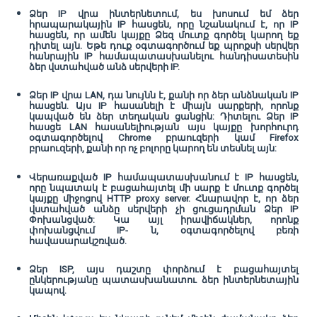
Ձեր IP վրա ինտերնետում, ես խոսում եմ ձեր
հրապարակային IP հասցեն, որը նշանակում է, որ IP
հասցեն, որ ամեն կայքը Ձեզ մուտք գործել կարող եք
դիտել այն. Եթե ​​դուք օգտագործում եք պրոքսի սերվեր
հանրային IP համապատասխանելու հանդիսատեսին
ձեր վստահված անձ սերվերի IP.
Ձեր IP վրա LAN, դա նույնն է, քանի որ ձեր անձնական IP
հասցեն. Այս IP հասանելի է միայն սարքերի, որոնք
կապված են ձեր տեղական ցանցին: Դիտելու Ձեր IP
հասցե LAN հասանելիության այս կայքը խորհուրդ
օգտագործելով Chrome բրաուզերի կամ Firefox
բրաուզերի, քանի որ ոչ բոլորը կարող են տեսնել այն:
Վերառաքված IP համապատասխանում է IP հասցեն,
որը նպատակ է բացահայտել մի սարք է մուտք գործել
կայքը միջոցով HTTP proxy server. Հնարավոր է, որ ձեր
վստահված անձը սերվերի չի ցուցադրման Ձեր IP
Փոխանցված: Կա այլ իրավիճակներ, որոնք
փոխանցվում IP- ն, օգտագործելով բեռի
հավասարակշռված.
Ձեր ISP, այս դաշտը փորձում է բացահայտել
ընկերությանը պատասխանատու ձեր ինտերնետային
կապով.