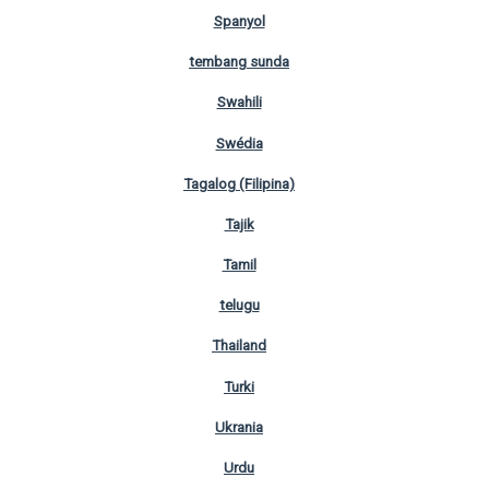
Spanyol
tembang sunda
Swahili
Swédia
Tagalog (Filipina)
Tajik
Tamil
telugu
Thailand
Turki
Ukrania
Urdu