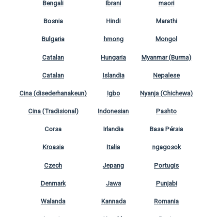
Bengali
Ibrani
maori
Bosnia
Hindi
Marathi
Bulgaria
hmong
Mongol
Catalan
Hungaria
Myanmar (Burma)
Catalan
Islandia
Nepalese
Cina (disederhanakeun)
Igbo
Nyanja (Chichewa)
Cina (Tradisional)
Indonesian
Pashto
Corsa
Irlandia
Basa Pérsia
Kroasia
Italia
ngagosok
Czech
Jepang
Portugis
Denmark
Jawa
Punjabi
Walanda
Kannada
Romania