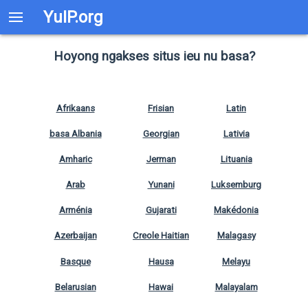
YuIP.org
Hoyong ngakses situs ieu nu basa?
Afrikaans
Frisian
Latin
basa Albania
Georgian
Lativia
Amharic
Jerman
Lituania
Arab
Yunani
Luksemburg
Arménia
Gujarati
Makédonia
Azerbaijan
Creole Haitian
Malagasy
Basque
Hausa
Melayu
Belarusian
Hawai
Malayalam