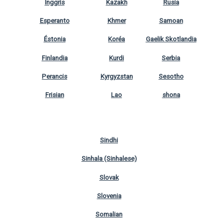
Inggris
Kazakh
Rusia
Esperanto
Khmer
Samoan
Éstonia
Koréa
Gaelik Skotlandia
Finlandia
Kurdi
Serbia
Perancis
Kyrgyzstan
Sesotho
Frisian
Lao
shona
Sindhi
Sinhala (Sinhalese)
Slovak
Slovenia
Somalian