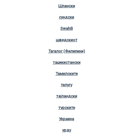
Шпански
сундски
Swahili
шведскиот
Тагалог (Филипини)
таџикистански
Тамилските
телугу
тајландски
турските
Украина
урду