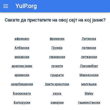
YuIP.org
Сакате да пристапите на овој сајт на кој јазик?
африканс
фризиски
Латинска
Албански
Грузија
латвиски
амхарски
германски
литвански
арапски јазик
грчките
Луксембург
ерменски
гуџарати
Македонски
азербејџански
Хаити креолски
малгашки
Баскиската
хауса
Malay
Белоруски
хавајски
таџикистански