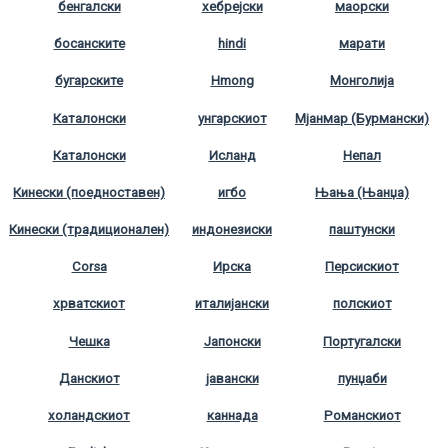
бенгалски
хебрејски
маорски
босанските
hindi
марати
бугарските
Hmong
Монголија
Каталонски
унгарскиот
Мјанмар (Бурмански)
Каталонски
Исланд
Непал
Кинески (поедноставен)
игбо
Њања (Њанџа)
Кинески (традиционален)
индонезиски
паштунски
Corsa
Ирска
Персискиот
хрватскиот
италијански
полскиот
Чешка
Јапонски
Португалски
Данскиот
јавански
пунџаби
холандскиот
каннада
Романскиот