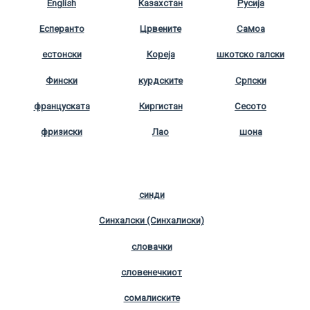
English
Казахстан
Русија
Есперанто
Црвените
Самоа
естонски
Кореја
шкотско галски
Фински
курдските
Српски
француската
Киргистан
Сесото
фризиски
Лао
шона
синди
Синхалски (Синхалиски)
словачки
словенечкиот
сомалиските