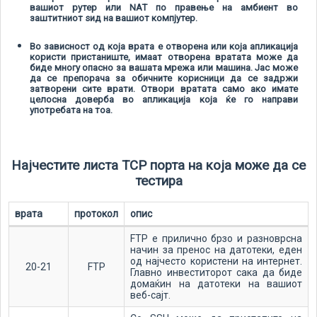
вашиот рутер или NAT по правење на амбиент во
заштитниот ѕид на вашиот компјутер.
Во зависност од која врата е отворена или која апликација
користи пристаниште, имаат отворена вратата може да
биде многу опасно за вашата мрежа или машина. Јас може
да се препорача за обичните корисници да се задржи
затворени сите врати. Отвори вратата само ако имате
целосна доверба во апликација која ќе го направи
употребата на тоа.
Најчестите листа TCP порта на која може да се
тестира
врата
протокол
опис
FTP е прилично брзо и разноврсна
начин за пренос на датотеки, еден
од најчесто користени на интернет.
20-21
FTP
Главно инвеститорот сака да биде
домаќин на датотеки на вашиот
веб-сајт.