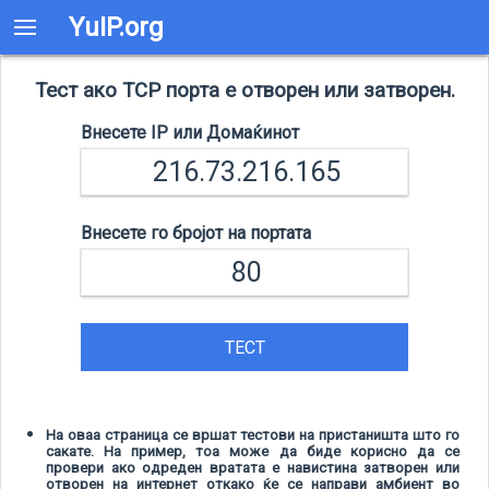
YuIP.org
Тест ако TCP порта е отворен или затворен.
Внесете IP или Домаќинот
Внесете го бројот на портата
ТЕСТ
На оваа страница се вршат тестови на пристаништа што го
сакате. На пример, тоа може да биде корисно да се
провери ако одреден вратата е навистина затворен или
отворен на интернет откако ќе се направи амбиент во