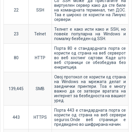
Со SSH може да пристапите на
виртуелен сервер како да сте биле
22
SSH
на командната терминал, тип ДОС.
Таа е широко се користи на Линукс
сервери.
Телнет е како исти како и SSH, но
23
Telnet
повеќе популарна на Windows и
помалку безбеден од SSH.
Порта 80 е стандардната порта се
користи од страна на веб серверот
80
HTTP
во веб хостинг сајтови. Каде што
веб страници се обезбедува без
енкрипција.
Овој протокол се користи од страна
на Windows на мрежата делат и
заеднички принтери. Тоа е многу
139,445
SMB
важно да се затвори вратата на
интернет за безбедноста на вашиот
уред.
Порта 443 е стандардната порта се
користи од страна на веб сервери
443
HTTPS
seguros.Onde веб страници е
предвидено во шифрирана начин.