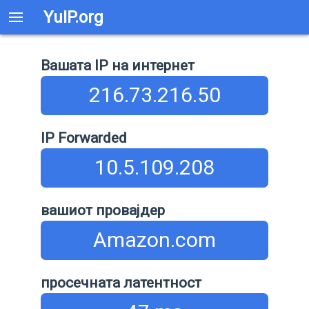
YuIP.org
Вашата IP на интернет
216.73.216.50
IP Forwarded
10.5.109.208
вашиот провајдер
Amazon.com
просечната латентност