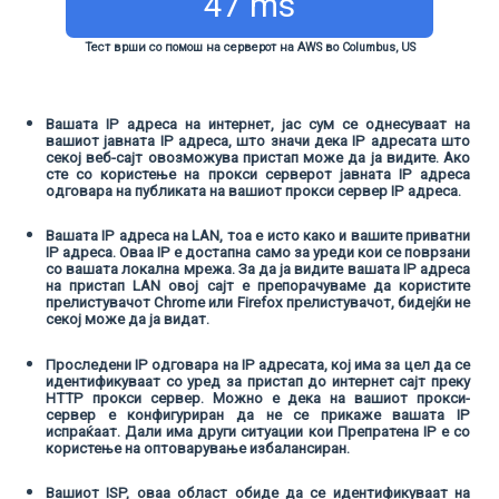
47 ms
Тест врши со помош на серверот на AWS во Columbus, US
Вашата IP адреса на интернет, јас сум се однесуваат на
вашиот јавната IP адреса, што значи дека IP адресата што
секој веб-сајт овозможува пристап може да ја видите. Ако
сте со користење на прокси серверот јавната IP адреса
одговара на публиката на вашиот прокси сервер IP адреса.
Вашата IP адреса на LAN, тоа е исто како и вашите приватни
IP адреса. Оваа IP е достапна само за уреди кои се поврзани
со вашата локална мрежа. За да ја видите вашата IP адреса
на пристап LAN овој сајт е препорачуваме да користите
прелистувачот Chrome или Firefox прелистувачот, бидејќи не
секој може да ја видат.
Проследени IP одговара на IP адресата, кој има за цел да се
идентификуваат со уред за пристап до интернет сајт преку
HTTP прокси сервер. Можно е дека на вашиот прокси-
сервер е конфигуриран да не се прикаже вашата IP
испраќаат. Дали има други ситуации кои Препратена IP е со
користење на оптоварување избалансиран.
Вашиот ISP, оваа област обиде да се идентификуваат на