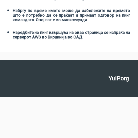
Набргу по време името може да забележите на времето
што е потребно да се праќаат и примаат одговор на пинг
командата. Овој пат е во милисекунди.
Наредбите на пинг извршува на оваа страница се испраќа на
серверот AWS во Вирџинија во САД.
YuIP.org