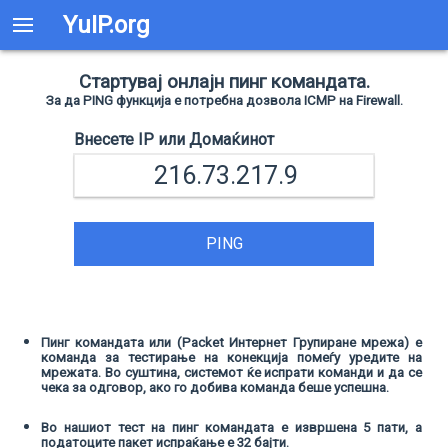
YuIP.org
Стартувај онлајн пинг командата.
За да PING функција е потребна дозвола ICMP на Firewall.
Внесете IP или Домаќинот
PING
Пинг командата или (Packet Интернет Групиране мрежа) е
команда за тестирање на конекција помеѓу уредите на
мрежата. Во суштина, системот ќе испрати команди и да се
чека за одговор, ако го добива команда беше успешна.
Во нашиот тест на пинг командата е извршена 5 пати, а
податоците пакет испраќање е 32 бајти.