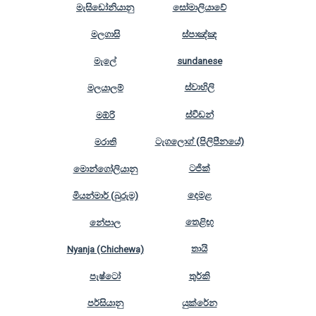
මැසිඩෝනියානු
සෝමාලියාවේ
මලගාසි
ස්පාඤ්ඤ
මැලේ
sundanese
ස්වාහිලි
මලයාලම්
ස්වීඩන්
මඕරි
ටැගලොග් (පිලිපීනයේ)
මරාති
ටජික්
මොන්ගෝලියානු
දෙමළ
මියන්මාර් (බුරුම)
තෙළිඟු
නේපාල
තායි
Nyanja (Chichewa)
පැෂ්ටෝ
තුර්කි
පර්සියානු
යුක්රේන