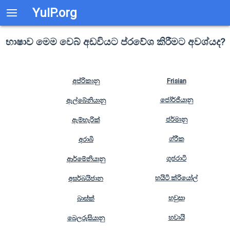
YuIP.org
භාෂාව මෙම වෙබ් අඩවියට ප්රවේශ කිරීමට අවශ්යද?
අප්රිකානු
Frisian
ජෝර්ජියානු
ඇල්බේනියානු
ජර්මානු
ඇම්හැරික්
ග්රීක
අරාබි
ගුජරාටි
ආර්මේනියානු
හයිටි ක්රියෝල්
අසර්බයිජාන
හවුසා
බාස්ක්
හවායි
බෙලරුසියානු