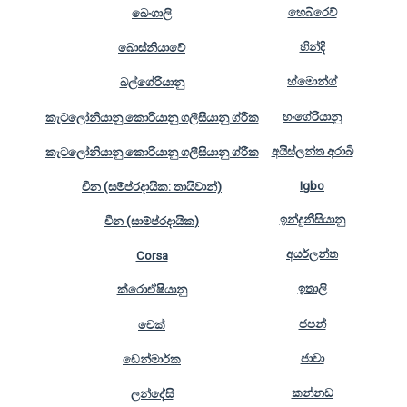
හෙබ්රෙව්
බෙංගාලි
හින්දි
බොස්නියාවේ
හ්මොන්ග්
බල්ගේරියානු
හංගේරියානු
කැටලෝනියානු කොරියානු ගලීසියානු ග්රීක
අයිස්ලන්ත අරාබි
කැටලෝනියානු කොරියානු ගලීසියානු ග්රීක
Igbo
චීන (සම්ප්රදායික: තායිවාන්)
ඉන්දුනීසියානු
චීන (සාම්ප්රදායික)
අයර්ලන්ත
Corsa
ඉතාලි
ක්රොඒෂියානු
ජපන්
චෙක්
ජාවා
ඩෙන්මාර්ක
කන්නඩ
ලන්දේසි