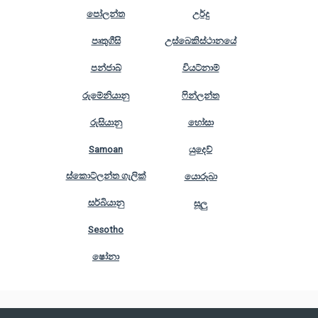
පෝලන්ත
උර්දු
පෘතුගීසි
උස්බෙකිස්ථානයේ
පන්ජාබ්
වියට්නාම්
රුමේනියානු
ෆින්ලන්ත
රුසියානු
හෝසා
Samoan
යුදෙව්
ස්කොට්ලන්ත ගැලික්
යොරූබා
සර්බියානු
සූලු
Sesotho
ෂෝනා