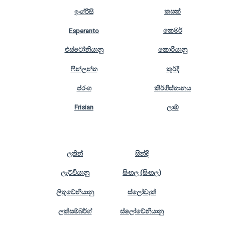
කසක්
ඉංග්රීසි
කෙමර්
Esperanto
එස්ටෝනියානු
කොරියානු
ෆින්ලන්ත
කුර්දි
ප්රංශ
කිර්ගිස්තානය
Frisian
ලාඕ
ලතින්
සින්දි
ලැට්වියානු
සිංහල (සිංහල)
ලිතුවේනියානු
ස්ලෝවැක්
ලක්සම්බර්ග්
ස්ලෝවේනියානු