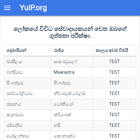
YuIP.org
ලෝකයේ විවිධ සේවාදායකයන් වෙත ඔබගේ
ගුප්තතා පරීක්ෂා.
දෙමාපියන්
රාජ්ය
කාලය අවම වීමයි
බ්රසීලය
සාඕ පවුලෝ
TEST
ඉන්දියාව
Maarastra
TEST
සිංගප්පූරු
සිංගප්පූරු
TEST
ඕස්ට්රේලියාව
නිව් සවුත් වේල්ස්
TEST
ජපානය
ටෝකියෝ
TEST
කැනඩාව
ක්විබෙක්
TEST
ජර්මනිය
හසී
TEST
අයර්ලන්තය
කොනාක්ට්
TEST