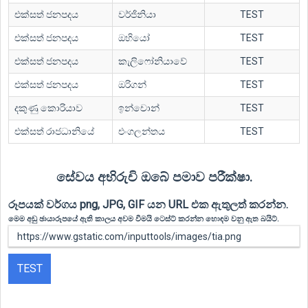
එක්සත් ජනපදය
වර්ජිනියා
TEST
එක්සත් ජනපදය
ඔහියෝ
TEST
එක්සත් ජනපදය
කැලිෆෝනියාවේ
TEST
එක්සත් ජනපදය
ඔරිගන්
TEST
දකුණු කොරියාව
ඉන්චොන්
TEST
එක්සත් රාජධානියේ
එංගලන්තය
TEST
සේවය අභිරුචි ඔබේ පමාව පරීක්ෂා.
රූපයක් වර්ගය png, JPG, GIF යන URL එක ඇතුලත් කරන්න.
මෙම අඩු ඡායාරූපයේ ඇති කාලය අවම වීමයි ටෙස්ට් කරන්න හොඳම වනු ඇත බයිට්.
TEST