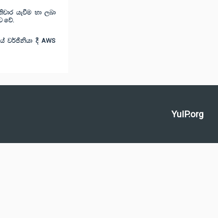
ිචාර යැවීම හා ලබා
ව වේ.
 වර්ජිනියා දී AWS
YuIP.org