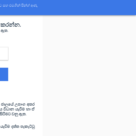
 සහ එමගින් පින්ග් අණ,
ක කරන්න.
ර ඇත.
ය) ජාලයේ උපාංග අතර
ය විධාන යැවීම හා ඒ
සිටීමට වනු ඇත.
යැවීම දත්ත පැකැට්ටු