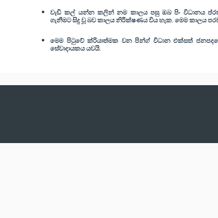
වැඩි කල් යන්න කලින් නම කාලය පසු ඔබ පිං විධානය ප්රත
ගැනීමට සිදු වූ බව කාලය නිරීක්ෂණය විය හැක. මෙම කාලය පර
මෙම පිටුවේ ක්රියාත්මක වන පින්ග් විධාන එක්සත් ජනපදයේ
සේවාදායකය යවයි.