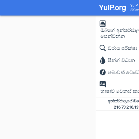
YuIP.org
YuIP
විවෘ
ඔබගේ අන්තර්ජා
පෙන්වන්න
වරාය පරීක්ෂා
පින්ග් විධාන
පමාවක් ටෙස්ට
භාෂාව වෙනස් ක
අන්තර්ජාලයේ ඔබ
216.73.216.13