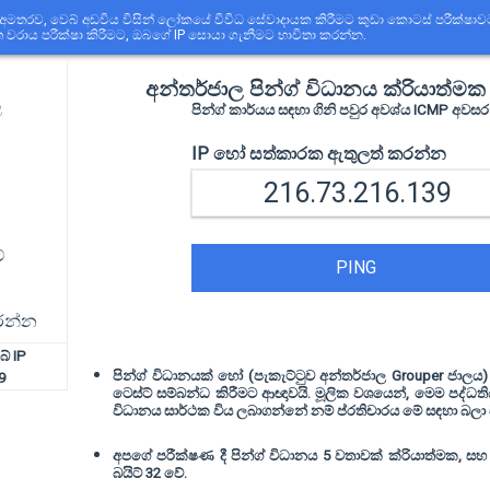
 අමතරව, වෙබ් අඩවිය විසින් ලෝකයේ විවිධ සේවාදායක කිරීමට කුඩා කොටස් පරීක්ෂාවට
ත වරාය පරීක්ෂා කිරීමට, ඔබගේ IP සොයා ගැනීමට භාවිතා කරන්න.
අන්තර්ජාල පින්ග් විධානය ක්රියාත්ම
ල
පින්ග් කාර්යය සඳහා ගිනි පවුර අවශ්ය ICMP අවස
IP හෝ සත්කාරක ඇතුලත් කරන්න
්
PING
රන්න
ේ IP
පින්ග් විධානයක් හෝ (පැකැට්ටුව අන්තර්ජාල Grouper ජාල
9
ටෙස්ට් සම්බන්ධ කිරීමට ආඥාවයි. මූලික වශයෙන්, මෙම පද්ධති
විධානය සාර්ථක විය ලබාගන්නේ නම් ප්රතිචාරය මේ සඳහා බලා 
අපගේ පරීක්ෂණ දී පින්ග් විධානය 5 වතාවක් ක්රියාත්මක, සහ 
බයිට් 32 වේ.