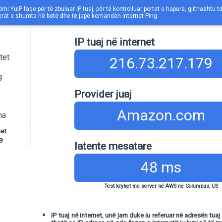
rni YuIP faqe për të zbuluar IP tuaj, për të kontrolluar portet e hapura, gjithashtu 
erat e shumta në botë dhe të japë komandën internet Ping.
IP tuaj në internet
tet
216.73.217.179
g
Provider juaj
Amazon.com
ha
net
9
latente mesatare
48 ms
Test kryhet me server në AWS në Columbus, US
IP tuaj në internet, unë jam duke iu referuar në adresën tuaj