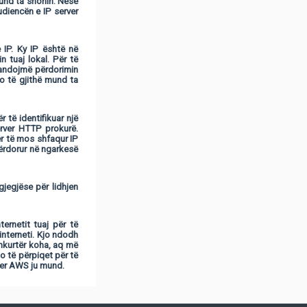
mund ta shohin. Nëse
udiencën e IP server
e IP. Ky IP është në
n tuaj lokal. Për të
mandojmë përdorimin
o të gjithë mund ta
 të identifikuar një
erver HTTP prokurë.
ër të mos shfaqur IP
 përdorur në ngarkesë
gjegjëse për lidhjen
ernetit tuaj për të
interneti. Kjo ndodh
shkurtër koha, aq më
o të përpiqet për të
rver AWS ju mund.