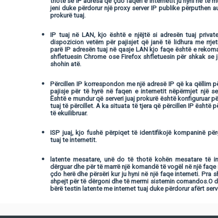
thotë se IP adresa që çdo faqen e internetit ju hyni në të 
jeni duke përdorur një proxy server IP publike përputhen a
prokurë tuaj.
IP tuaj në LAN, kjo është e njëjtë si adresën tuaj privat
dispozicion vetëm për pajisjet që janë të lidhura me rrjeti
parë IP adresën tuaj në qasje LAN kjo faqe është e reko
shfletuesin Chrome ose Firefox shfletuesin për shkak se j
shohin atë.
Përcillen IP korrespondon me një adresë IP që ka qëllim për
pajisje për të hyrë në faqen e internetit nëpërmjet një s
Është e mundur që serveri juaj prokurë është konfiguruar p
tuaj të përcillet. A ka situata të tjera që përcillen IP është
të ekuilibruar.
ISP juaj, kjo fushë përpiqet të identifikojë kompaninë për
tuaj te internetit.
latente mesatare, unë do të thotë kohën mesatare të int
dërguar dhe për të marrë një komandë të vogël në një faqe 
çdo herë dhe përsëri kur ju hyni në një faqe interneti. Pra 
shpejt për të dërgoni dhe të merrni sistemin comandos.O d
bërë testin latente me internet tuaj duke përdorur afërt se