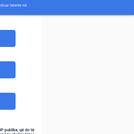
testuar latente në
 IP publike, që do të