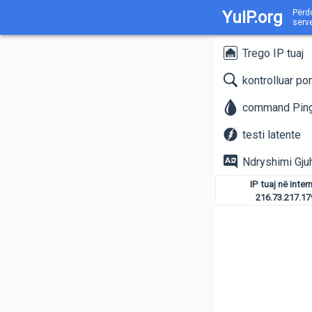
YuIP.org
Përdo
serv
Trego IP tuaj
kontrolluar por
command Pin
testi latente
Ndryshimi Gju
IP tuaj në inter
216.73.217.17