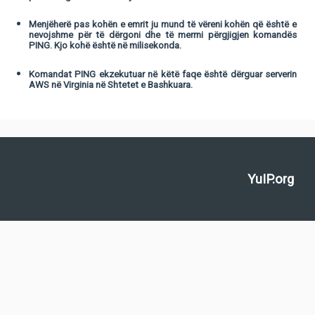
Menjëherë pas kohën e emrit ju mund të vëreni kohën që është e
nevojshme për të dërgoni dhe të merrni përgjigjen komandës
PING. Kjo kohë është në milisekonda.
Komandat PING ekzekutuar në këtë faqe është dërguar serverin
AWS në Virginia në Shtetet e Bashkuara.
YuIP.org