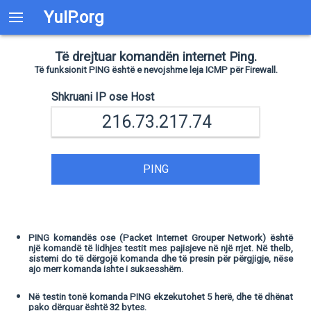
YuIP.org
Të drejtuar komandën internet Ping.
Të funksionit PING është e nevojshme leja ICMP për Firewall.
Shkruani IP ose Host
PING
PING komandës ose (Packet Internet Grouper Network) është
një komandë të lidhjes testit mes pajisjeve në një rrjet. Në thelb,
sistemi do të dërgojë komanda dhe të presin për përgjigje, nëse
ajo merr komanda ishte i suksesshëm.
Në testin tonë komanda PING ekzekutohet 5 herë, dhe të dhënat
pako dërguar është 32 bytes.