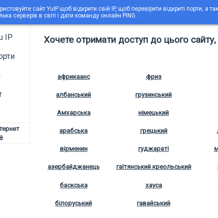
ристовуйте сайт YuIP щоб відкрити свій IP, щоб перевірити відкриті порти, а т
ілька серверів в світі і дати команду онлайн PING.
ш IP
Хочете отримати доступ до цього сайту, 
орти
g
африкаанс
фриз
т
албанський
грузинський
Амхарська
німецький
нтернет
арабська
грецький
8
вірменин
гуджараті
м
азербайджанець
гаїтянський креольський
баскська
хауса
білоруський
гавайський