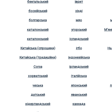
бенгальський
іврит
боснійський
хінді
болгарська
мяо
м
каталонський
угорський
М'ян
каталонський
ісландський
Китайська (спрощена)
ігбо
Нь
Китайська (традиційна)
індонезійська
Corsa
ірландський
хорватський
італійська
чеська
японський
п
датський
яванський
нідерландський
каннада