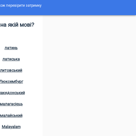
акож перевірити затримку
на якій мові?
латинь
латиська
литовський
Люксембург
акедонський
малагасієць
малайський
Malayalam