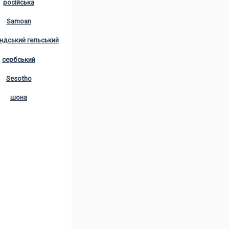
російська
Samoan
ндський гельський
сербський
Sesotho
шона