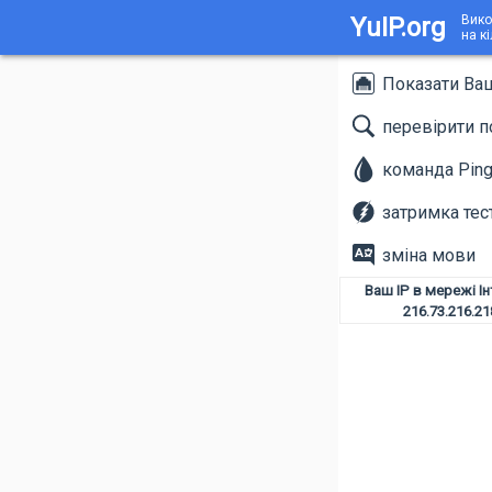
YuIP.org
Вико
на к
Показати Ва
перевірити п
команда Pin
затримка тес
зміна мови
Ваш IP в мережі І
216.73.216.21