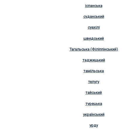
іспанська
суданський
суахілі
шведський
Тагальська (Філіппінський)
таджицький
тамільська
телугу
тайський
турецька
український
урду