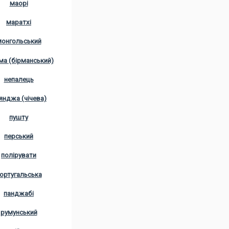
маорі
маратхі
онгольський
ма (бірманський)
непалець
янджа (чічева)
пушту
перський
полірувати
ортугальська
панджабі
румунський