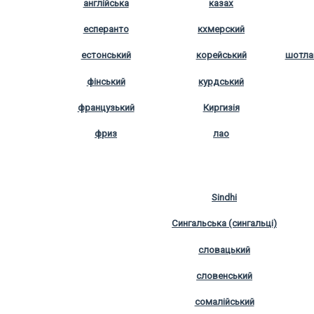
англійська
казах
есперанто
кхмерский
естонський
корейський
шотла
фінський
курдський
французький
Киргизія
фриз
лао
Sindhi
Сингальська (сингальці)
словацький
словенський
сомалійський