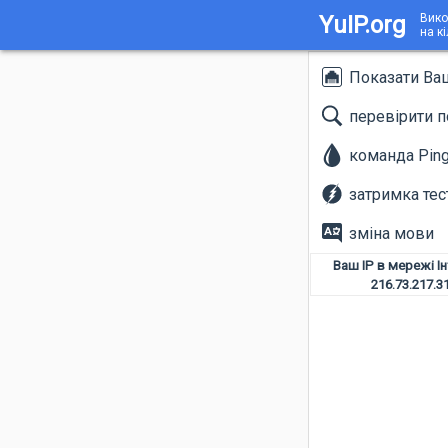
YuIP.org
Вико
на к
Показати Ва
перевірити п
команда Pin
затримка тес
зміна мови
Ваш IP в мережі І
216.73.217.3