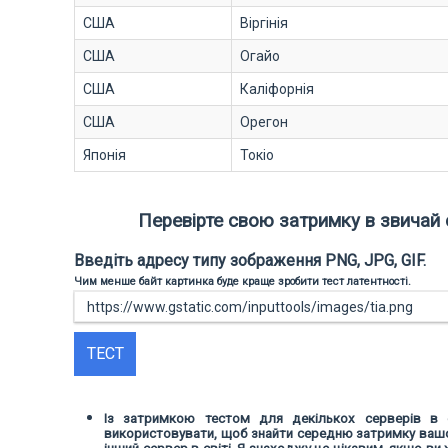
США
Віргінія
США
Огайо
США
Каліфорнія
США
Орегон
Японія
Токіо
Перевірте свою затримку в звичай 
Введіть адресу типу зображення PNG, JPG, GIF.
Чим менше байт картинка буде краще зробити тест латентності.
ТЕСТ
Із затримкою тестом для декількох серверів в 
використовувати, щоб знайти середню затримку ваш