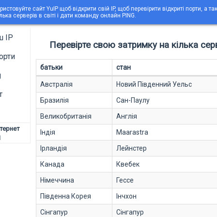
ристовуйте сайт YuIP щоб відкрити свій IP, щоб перевірити відкриті порти, а т
ілька серверів в світі і дати команду онлайн PING.
ш IP
Перевірте свою затримку на кілька серве
орти
батьки
стан
g
Австралія
Новий Південний Уельс
т
Бразилія
Сан-Паулу
Великобританія
Англія
нтернет
Індія
Maarastra
1
Ірландія
Лейнстер
Канада
Квебек
Німеччина
Гессе
Південна Корея
Інчхон
Сінгапур
Сінгапур