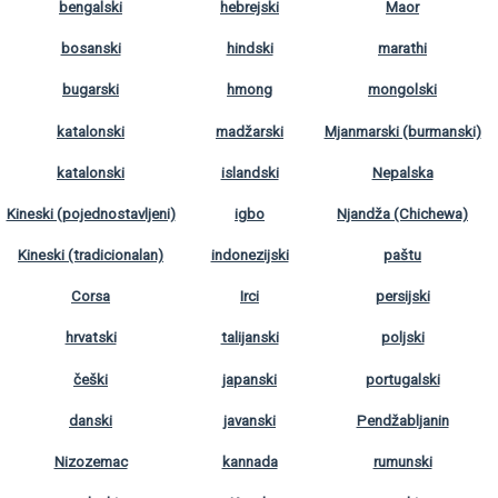
bengalski
hebrejski
Maor
bosanski
hindski
marathi
bugarski
hmong
mongolski
katalonski
madžarski
Mjanmarski (burmanski)
katalonski
islandski
Nepalska
Kineski (pojednostavljeni)
igbo
Njandža (Chichewa)
Kineski (tradicionalan)
indonezijski
paštu
Corsa
Irci
persijski
hrvatski
talijanski
poljski
češki
japanski
portugalski
danski
javanski
Pendžabljanin
Nizozemac
kannada
rumunski