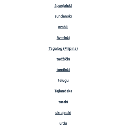
španjolski
sundanski
svahili
švedski
Tagalog (Filipina)
tadžički
tamilski
telugu
Tajlandska
turski
ukrajinski
urdu