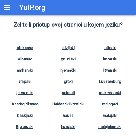
YuIP.org
Želite li pristup ovoj stranici u kojem jeziku?
afrikaans
frizijski
latinski
Albanac
gruzijski
letonski
amharski
njemački
litvanski
arapski
grčki
Luksemburg
jermenski
gujarati
makedonski
Azarbejdžanac
Haićanski kreolski
malagasi
baskijski
hausa
malajski
Bjeloruski
havajski
malajalamski