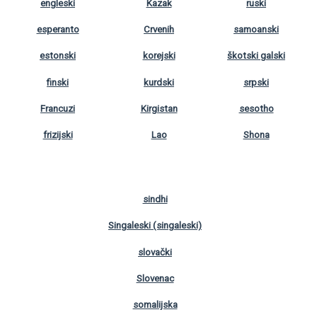
engleski
Kazak
ruski
esperanto
Crvenih
samoanski
estonski
korejski
škotski galski
finski
kurdski
srpski
Francuzi
Kirgistan
sesotho
frizijski
Lao
Shona
sindhi
Singaleski (singaleski)
slovački
Slovenac
somalijska