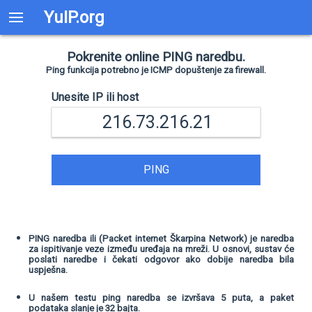
YuIP.org
Pokrenite online PING naredbu.
Ping funkcija potrebno je ICMP dopuštenje za firewall.
Unesite IP ili host
PING
PING naredba ili (Packet internet Škarpina Network) je naredba
za ispitivanje veze između uređaja na mreži. U osnovi, sustav će
poslati naredbe i čekati odgovor ako dobije naredba bila
uspješna.
U našem testu ping naredba se izvršava 5 puta, a paket
podataka slanje je 32 bajta.