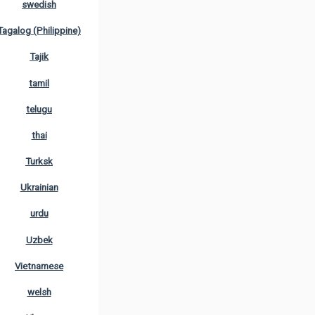
swedish
Tagalog (Philippine)
Tajik
tamil
telugu
thai
Turksk
Ukrainian
urdu
Uzbek
Vietnamese
welsh