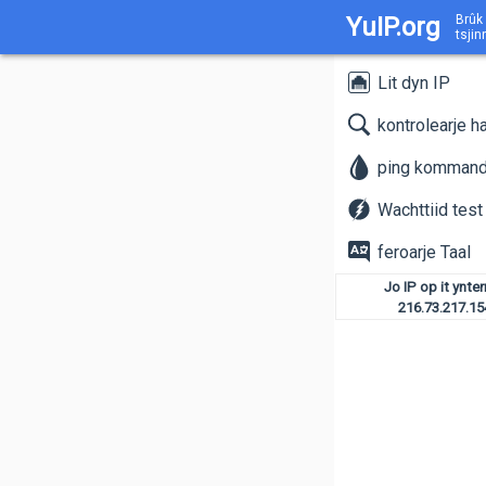
YuIP.org
Brûk 
tsji
Lit dyn IP
kontrolearje 
ping komman
Wachttiid test
feroarje Taal
Jo IP op it ynte
216.73.217.15