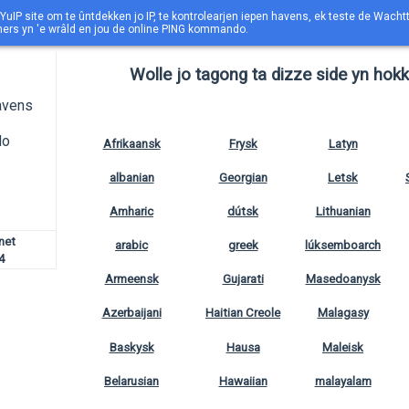
YuIP site om te ûntdekken jo IP, te kontrolearjen iepen havens, ek teste de Wacht
nners yn 'e wrâld en jou de online PING kommando.
Wolle jo tagong ta dizze side yn hokk
havens
do
Afrikaansk
Frysk
Latyn
albanian
Georgian
Letsk
Amharic
dútsk
Lithuanian
rnet
arabic
greek
lúksemboarch
4
Armeensk
Gujarati
Masedoanysk
Azerbaijani
Haitian Creole
Malagasy
Baskysk
Hausa
Maleisk
Belarusian
Hawaiian
malayalam