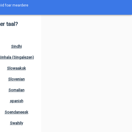
tiid foar meardere
er taal?
Sindhi
Sinhala (Singalezen)
Slowaaksk
Slovenian
Somalian
spanish
Soendaneesk
Swahily