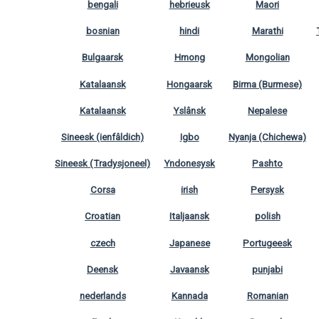
bengali
hebrieusk
Maori
bosnian
hindi
Marathi
Bulgaarsk
Hmong
Mongolian
Katalaansk
Hongaarsk
Birma (Burmese)
Katalaansk
Yslânsk
Nepalese
Sineesk (ienfâldich)
Igbo
Nyanja (Chichewa)
Sineesk (Tradysjoneel)
Yndonesysk
Pashto
Corsa
irish
Persysk
Croatian
Italjaansk
polish
czech
Japanese
Portugeesk
Deensk
Javaansk
punjabi
nederlands
Kannada
Romanian