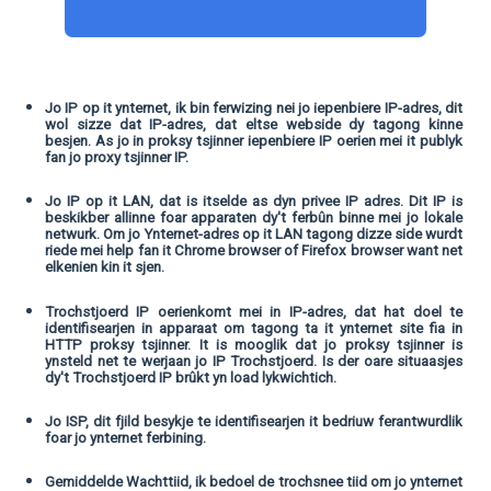
Jo IP op it ynternet, ik bin ferwizing nei jo iepenbiere IP-adres, dit
wol sizze dat IP-adres, dat eltse webside dy tagong kinne
besjen. As jo ​​in proksy tsjinner iepenbiere IP oerien mei it publyk
fan jo proxy tsjinner IP.
Jo IP op it LAN, dat is itselde as dyn privee IP adres. Dit IP is
beskikber allinne foar apparaten dy't ferbûn binne mei jo lokale
netwurk. Om jo Ynternet-adres op it LAN tagong dizze side wurdt
riede mei help fan it Chrome browser of Firefox browser want net
elkenien kin it sjen.
Trochstjoerd IP oerienkomt mei in IP-adres, dat hat doel te
identifisearjen in apparaat om tagong ta it ynternet site fia in
HTTP proksy tsjinner. It is mooglik dat jo proksy tsjinner is
ynsteld net te werjaan jo IP Trochstjoerd. Is der oare situaasjes
dy't Trochstjoerd IP brûkt yn load lykwichtich.
Jo ISP, dit fjild besykje te identifisearjen it bedriuw ferantwurdlik
foar jo ynternet ferbining.
Gemiddelde Wachttiid, ik bedoel de trochsnee tiid om jo ynternet