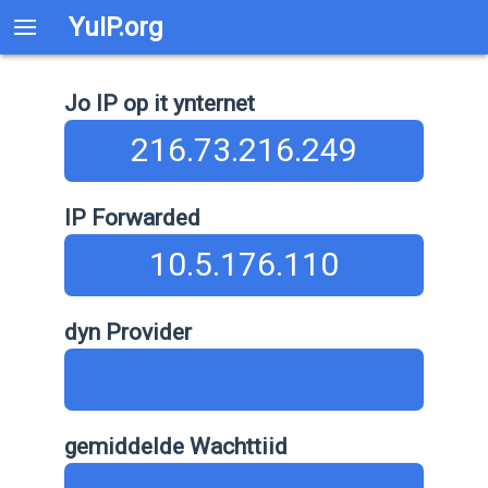
YuIP.org
Jo IP op it ynternet
216.73.216.249
IP Forwarded
10.5.176.110
dyn Provider
gemiddelde Wachttiid