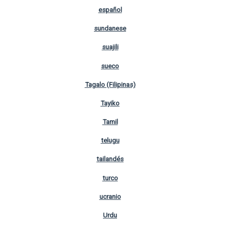
español
sundanese
suajili
sueco
Tagalo (Filipinas)
Tayiko
Tamil
telugu
tailandés
turco
ucranio
Urdu