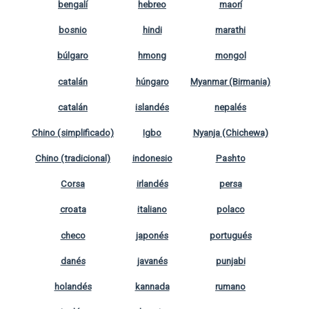
bengalí
hebreo
maorí
bosnio
hindi
marathi
búlgaro
hmong
mongol
catalán
húngaro
Myanmar (Birmania)
catalán
islandés
nepalés
Chino (simplificado)
Igbo
Nyanja (Chichewa)
Chino (tradicional)
indonesio
Pashto
Corsa
irlandés
persa
croata
italiano
polaco
checo
japonés
portugués
danés
javanés
punjabi
holandés
kannada
rumano