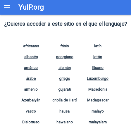
YuIP.org
¿Quieres acceder a este sitio en el que el lenguaje?
africaans
frisio
latín
albanés
georgiano
letón
amárico
alemán
lituano
árabe
griego
Luxemburgo
armenio
gujarati
Macedonia
Azerbaiyán
criolla de Haití
Madagascar
vasco
hausa
malayo
Bielorruso
hawaiano
malayalam