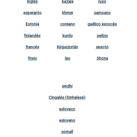
Inglés
kazaja
ruso
esperanto
khmer
samoano
Estonia
coreano
gaélico escocés
finlandés
kurdo
serbio
francés
Kirguizistán
sesoto
frisio
lao
Shona
sindhi
Cingalés (Sinhalese)
eslovaco
esloveno
somalí