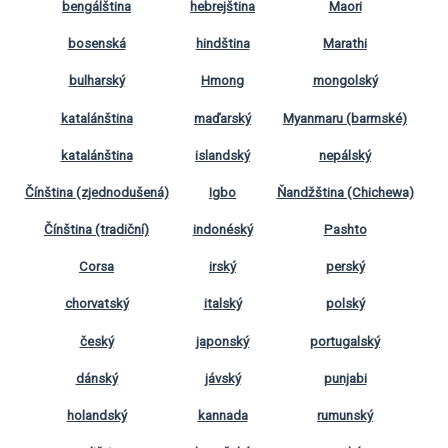
bengálština
hebrejština
Maori
bosenská
hindština
Marathi
bulharský
Hmong
mongolský
katalánština
maďarský
Myanmaru (barmské)
katalánština
islandský
nepálský
Čínština (zjednodušená)
Igbo
Ňandžština (Chichewa)
Čínština (tradiční)
indonéský
Pashto
Corsa
irský
perský
chorvatský
italský
polský
český
japonský
portugalský
dánský
jávský
punjabi
holandský
kannada
rumunský