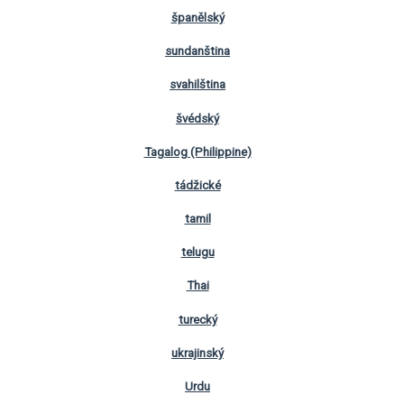
španělský
sundanština
svahilština
švédský
Tagalog (Philippine)
tádžické
tamil
telugu
Thai
turecký
ukrajinský
Urdu