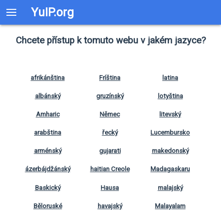
YuIP.org
Chcete přístup k tomuto webu v jakém jazyce?
afrikánština
Fríština
latina
albánský
gruzínský
lotyština
Amharic
Němec
litevský
arabština
řecký
Lucembursko
arménský
gujarati
makedonský
ázerbájdžánský
haitian Creole
Madagaskaru
Baskický
Hausa
malajský
Běloruské
havajský
Malayalam