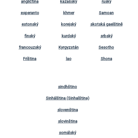
angličtina
kazašský
ruský
esperanto
khmer
Samoan
estonský
korejský
skotská gaelštině
finský
kurdský
srbský
francouzský
Kyrgyzstán
Sesotho
Fríština
lao
Shona
sindhštino
Sinhálština (Sinhalština)
slovenština
slovinština
somálský