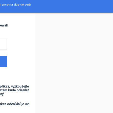
latence na více serverů
ewall.
příkaz, vyzkoušejte
ystém bude odesílat
ný.
ket odesílání je 32