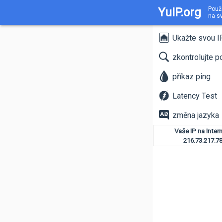
YuIP.org
Použi
na sv
Ukažte svou I
zkontrolujte p
příkaz ping
Latency Test
změna jazyka
Vaše IP na Inter
216.73.217.7