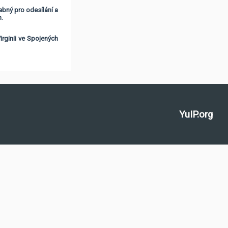
ebný pro odesílání a
h.
rginii ve Spojených
YuIP.org