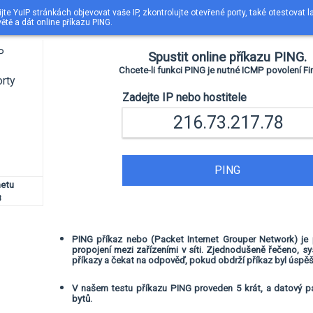
jte YuIP stránkách objevovat vaše IP, zkontrolujte otevřené porty, také otestovat 
ětě a dát online příkazu PING.
P
Spustit online příkazu PING.
Chcete-li funkci PING je nutné ICMP povolení Fir
orty
Zadejte IP nebo hostitele
PING
netu
8
PING příkaz nebo (Packet Internet Grouper Network) je 
propojení mezi zařízeními v síti. Zjednodušeně řečeno, s
příkazy a čekat na odpověď, pokud obdrží příkaz byl úspěš
V našem testu příkazu PING proveden 5 krát, a datový pa
bytů.