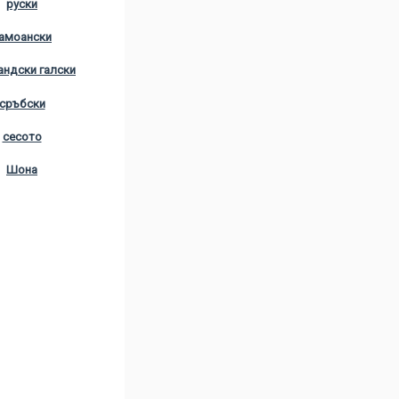
руски
амоански
ндски галски
сръбски
сесото
Шона