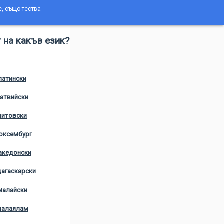
е, също тества
 на какъв език?
латински
атвийски
литовски
юксембург
акедонски
агаскарски
малайски
малаялам