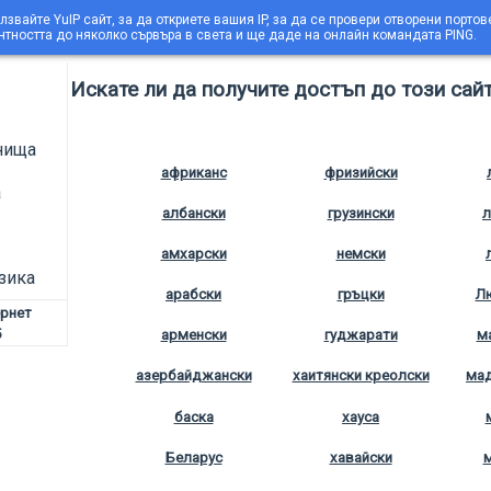
лзвайте YuIP сайт, за да откриете вашия IP, за да се провери отворени портов
нтността до няколко сървъра в света и ще даде на онлайн командата PING.
Искате ли да получите достъп до този сайт
нища
африканс
фризийски
а
албански
грузински
л
амхарски
немски
зика
арабски
гръцки
Л
ернет
5
арменски
гуджарати
м
азербайджански
хаитянски креолски
мад
баска
хауса
Беларус
хавайски