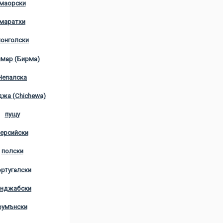
маорски
маратхи
онголски
мар (Бирма)
Непалска
жа (Chichewa)
пущу
ерсийски
полски
ортугалски
енджабски
румънски