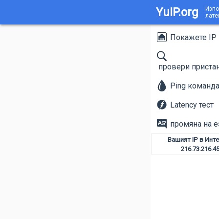
YuIP.org
Изпо
лате
Покажете IP
провери приста
Ping команд
Latency тест
промяна на е
Вашият IP в Инт
216.73.216.4