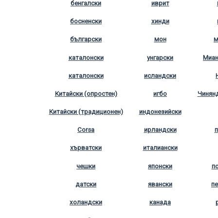
бенгалски
иврит
босненски
хинди
български
мон
м
каталонски
унгарски
Миан
каталонски
исландски
Китайски (опростен)
игбо
Чинянд
Китайски (традиционен)
индонезийски
Corsa
ирландски
п
хърватски
италиански
чешки
японски
п
датски
явански
п
холандски
канада