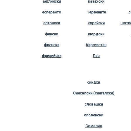
английски
казахски
есперанто
Червените
с
естонски
корейски
шотла
фински
кюрдски
френски
Киргизстан
фризийски
Лао
синдхи
Синхалски (сингалски)
словашки
словенски
Сомалия