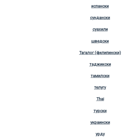
испански
сундански
суахили
шведски
Тагалог (филипински)
таджикски
тамилски
телугу
Thai
турски
украински
урду