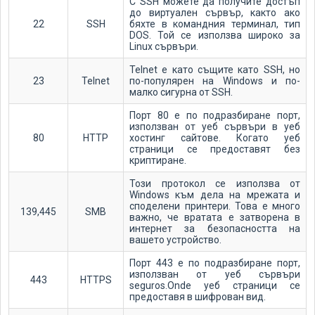
С SSH можете да получите достъп
до виртуален сървър, както ако
22
SSH
бяхте в командния терминал, тип
DOS. Той се използва широко за
Linux сървъри.
Telnet е като същите като SSH, но
23
Telnet
по-популярен на Windows и по-
малко сигурна от SSH.
Порт 80 е по подразбиране порт,
използван от уеб сървъри в уеб
80
HTTP
хостинг сайтове. Когато уеб
страници се предоставят без
криптиране.
Този протокол се използва от
Windows към дела на мрежата и
споделени принтери. Това е много
139,445
SMB
важно, че вратата е затворена в
интернет за безопасността на
вашето устройство.
Порт 443 е по подразбиране порт,
използван от уеб сървъри
443
HTTPS
seguros.Onde уеб страници се
предоставя в шифрован вид.