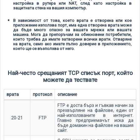
настройка в рутера или NAT, след като настройка в
защитната стена на вашия компютър.
В зависимост от това, което врата е отворена или кое
приложение използва порт, има една отворена врата може
да бъде много опасно за вашата мрежа или вашата
машина. Мога да препоръчам за обикновени потребители,
които трябва да имате затворени всички врати. Отваряне
на врата, само ако имате пълно доверие в приложението,
което ще се възползва от него.
Най-често срещаният TCP списък порт, който
можете да тествате
врата
протокол
описание
FTP е доста бърз и гъвкав начин за
прехвърляне на файлове, един от
най-използваните в интернет.
20-21
FTP
Главно предприемачът иска да
бъде домакин на файлове на вашия
сайт.