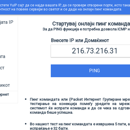
стете YuIP сајт да се најде вашата IP, да се провери отворени порти, исто так
нтност на повеќе сервери во светот и се даде на онлајн пинг командата.
ата IP
Стартувај онлајн пинг команда
За да PING функција е потребна дозвола ICMP на 
Внесете IP или Домаќинот
ата
ст
PING
зикот
ернет
Пинг командата или (Packet Интернет Групиране мр
1
тестирање на конекција помеѓу уредите на мреж
системот ќе испрати команди и да се чека за одгов
команда беше успешна.
Во нашиот тест на пинг командата е извршена 5 пати, 
испраќање е 32 бајти.