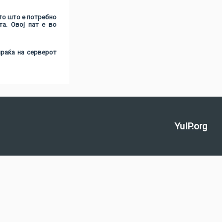
то што е потребно
а. Овој пат е во
праќа на серверот
YuIP.org