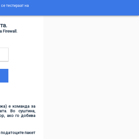
а се тестираат на
та.
Firewall.
ежа) е команда за
ата. Во суштина,
ор, ако го добива
а податоците пакет