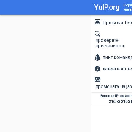
YuIP.org
Кори
лате
Прикажи Твој
проверете
пристаништа
пинг команд
латентност те
промената на ја
Вашата IP на инт
216.73.216.3