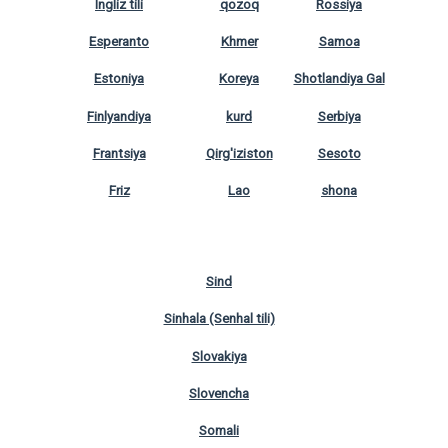
Ingliz tili
qozoq
Rossiya
Esperanto
Khmer
Samoa
Estoniya
Koreya
Shotlandiya Gal
Finlyandiya
kurd
Serbiya
Frantsiya
Qirg'iziston
Sesoto
Friz
Lao
shona
Sind
Sinhala (Senhal tili)
Slovakiya
Slovencha
Somali