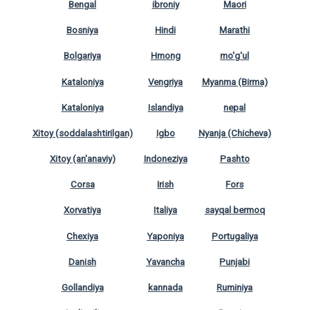
Bengal
ibroniy
Maori
Bosniya
Hindi
Marathi
Bolgariya
Hmong
mo'g'ul
Kataloniya
Vengriya
Myanma (Birma)
Kataloniya
Islandiya
nepal
Xitoy (soddalashtirilgan)
Igbo
Nyanja (Chicheva)
Xitoy (an'anaviy)
Indoneziya
Pashto
Corsa
Irish
Fors
Xorvatiya
Italiya
sayqal bermoq
Chexiya
Yaponiya
Portugaliya
Danish
Yavancha
Punjabi
Gollandiya
kannada
Ruminiya