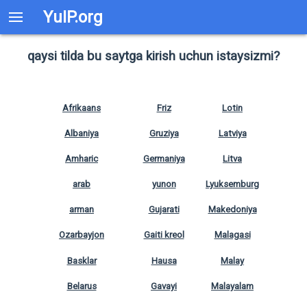
YuIP.org
qaysi tilda bu saytga kirish uchun istaysizmi?
Afrikaans
Friz
Lotin
Albaniya
Gruziya
Latviya
Amharic
Germaniya
Litva
arab
yunon
Lyuksemburg
arman
Gujarati
Makedoniya
Ozarbayjon
Gaiti kreol
Malagasi
Basklar
Hausa
Malay
Belarus
Gavayi
Malayalam