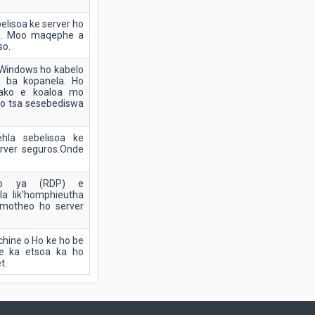
elisoa ke server ho
ng. Moo maqephe a
so.
Windows ho kabelo
e ba kopanela. Ho
ako e koaloa mo
ho tsa sesebediswa
la sebelisoa ke
ver seguros.Onde
olo ya (RDP) e
a lik'homphieutha
motheo ho server
hine o Ho ke ho be
se ka etsoa ka ho
t.