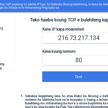
isa YuIP saeteng ho sibolla IP hao, ho hlahloba likoung bulehileng, le bona ba lek
ple ka lefatše le fa Inthaneteng Ping taelo ea.
o
Teko haeba koung TCP e bulehileng kap
ng
Kena IP kapa moamoheli
Kena koung nomoro
eng
4
Test
Sebelisa leqepheng lena ho etsa liteko ka likoung u bat
molemo ho hlahloba hore na le monyako o itseng e le ha
bulehileng mo inthaneteng ka mor'a o entse bophirima ka 
mor'a ho etsa boemo ka Pula Tsa Lehlohonolo khomphuten