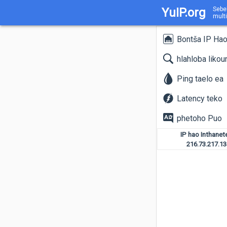
YuIP.org
Sebel
multi
Bontša IP Ha
hlahloba likou
Ping taelo ea
Latency teko
phetoho Puo
IP hao Inthanet
216.73.217.13