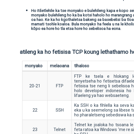
Ho itšetlehile ka tse monyako e bulehileng kapa e kopo se
monyako bulehileng ho ka ba kotsi haholo ho marangrang
oa hao. Ke ka ho kgothaletsa bakeng sa basebelisi ba tloa
mamati tsohle koaloa. Bula monyako ha feela u na le kholi
kōpo ea hore ho tla etsa hore ho sebelisoa ha eona.
atileng ka ho fetisisa TCP koung lethathamo h
monyako
melaoana
tlhaloso
FTP ke tsela e hlokang l
tenyetseha ho fetisetsa difael
20-21
FTP
fetisisa tse neng li sebelisoa 
holo developer indonesia ho
lifaeleng ya hao websaeteng.
Ka SSH o ka fihlella ka seva k
22
SSH
eka u ka seemelong sa libese t
ho pharaletseng sebediswa ka s
Telnet ke joaloka ho tsoana 
23
Telnet
feta ratoa ka Windows 'me re si