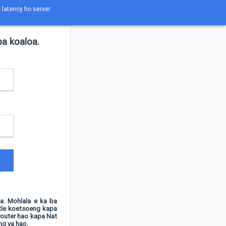
e latency ho server
a koaloa.
la. Mohlala e ka ba
ntle koetsoeng kapa
router hao kapa Nat
g ya hao.