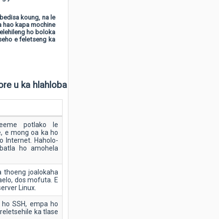
bedisa koung, na le
 a hao kapa mochine
elehileng ho boloka
seho e feletseng ka
ore u ka hlahloba
eeme potlako le
e, e mong oa ka ho
ho Internet. Haholo-
 batla ho amohela
a thoeng joalokaha
aelo, dos mofuta. E
erver Linux.
le ho SSH, empa ho
reletsehile ka tlase