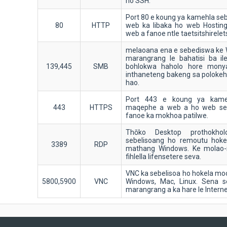
ho SSH.
Port 80 e koung ya kamehla seb
80
HTTP
web ka libaka ho web Hosti
web a fanoe ntle taetsitshirelet
melaoana ena e sebediswa ke 
marangrang le bahatisi ba il
139,445
SMB
bohlokwa haholo hore mony
inthaneteng bakeng sa poloke
hao.
Port 443 e koung ya kameh
443
HTTPS
maqephe a web a ho web ser
fanoe ka mokhoa patilwe.
Thōko Desktop prothokh
sebelisoang ho remoutu hokel
3389
RDP
mathang Windows. Ke molao-
fihlella lifensetere seva.
VNC ka sebelisoa ho hokela moc
5800,5900
VNC
Windows, Mac, Linux. Sena 
marangrang a ka hare le Interne