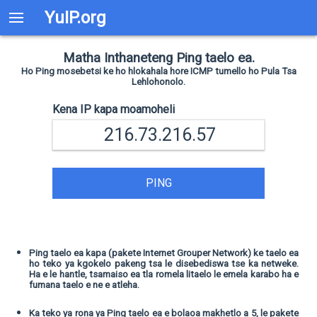
YuIP.org
Matha Inthaneteng Ping taelo ea.
Ho Ping mosebetsi ke ho hlokahala hore ICMP tumello ho Pula Tsa
Lehlohonolo.
Kena IP kapa moamoheli
PING
Ping taelo ea kapa (pakete Internet Grouper Network) ke taelo ea
ho teko ya kgokelo pakeng tsa le disebediswa tse ka netweke.
Ha e le hantle, tsamaiso ea tla romela litaelo le emela karabo ha e
fumana taelo e ne e atleha.
Ka teko ya rona ya Ping taelo ea e bolaoa makhetlo a 5, le pakete