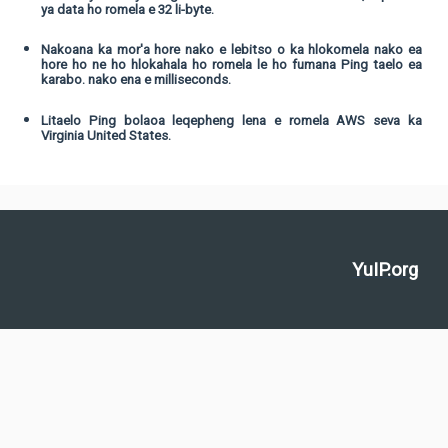
ya data ho romela e 32 li-byte.
Nakoana ka mor'a hore nako e lebitso o ka hlokomela nako ea
hore ho ne ho hlokahala ho romela le ho fumana Ping taelo ea
karabo. nako ena e milliseconds.
Litaelo Ping bolaoa leqepheng lena e romela AWS seva ka
Virginia United States.
YuIP.org