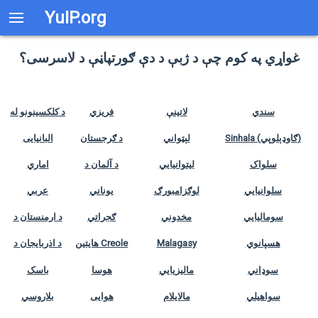
YuIP.org
غواړي په کوم چې د ژبې د دې ګورتپاڼې د لاسرسی؟
سندي
لاتینې
فريزي
د کلکسینونو له
Sinhala (ګاوډېلوپي)
لېټواني
د ګرجستان
البانیایی
سلواک
لیتوانیایي
د آلمان د
اماري
سلوانیایي
لوګزامبورګ
یوناني
عربي
سوماليايي
مخدوني
ګجراتي
د ارمنستان د
هسپانوي
Malagasy
هایتین Creole
د اذربایجان د
سوډاني
مالیزیایي
هوسا
باسک
سواهیلي
مالايلام
هوایی
بلاروسي