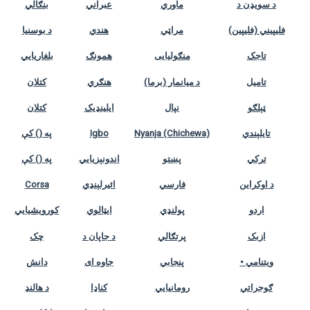
د سویډن د
ماوري
عبراني
بنګالي
فلیپیني (فليپين)
مراټي
هندي
د بوسنیا
تاجک
منګولیایی
همونګ
بلغاریایي
تامیل
د میانمار (برما)
هنګري
کتلان
ټېلګو
نپال
ایلینډیک
کتلان
تایلېندي
Nyanja (Chichewa)
Igbo
په () کې
ترکي
پښتو
اندونېزیايي
په () کې
د اوکراین
فارسي
ائيرلېنډي
Corsa
اردو
پولنډي
ایټالوي
کورویشیایي
ازبک
پرتګالي
د جاپان د
چک
• ویتنامي
پنجابي
جاوه ای
دانش
ګوجراتي
رومانیايي
کناډا
د هالنډ