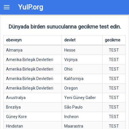
YuIP.org
Dünyada birden sunucularına gecikme test edin.
ebeveyn
devlet
gecikme
Almanya
Hesse
TEST
Amerika Birleşik Devletleri
Virjinya
TEST
Amerika Birleşik Devletleri
Ohio
TEST
Amerika Birleşik Devletleri
Kaliforniya
TEST
Amerika Birleşik Devletleri
Oregon
TEST
Avustralya
Yeni Güney Galler
TEST
Brezilya
São Paulo
TEST
Güney Kore
Incheon
TEST
Hindistan
Maarastra
TEST