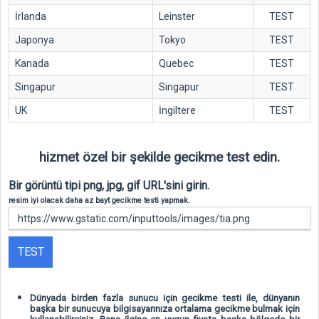
İrlanda
Leinster
TEST
Japonya
Tokyo
TEST
Kanada
Quebec
TEST
Singapur
Singapur
TEST
UK
İngiltere
TEST
hizmet özel bir şekilde gecikme test edin.
Bir görüntü tipi png, jpg, gif URL'sini girin.
resim iyi olacak daha az bayt gecikme testi yapmak.
TEST
Dünyada birden fazla sunucu için gecikme testi ile, dünyanın
başka bir sunucuya bilgisayarınıza ortalama gecikme bulmak için