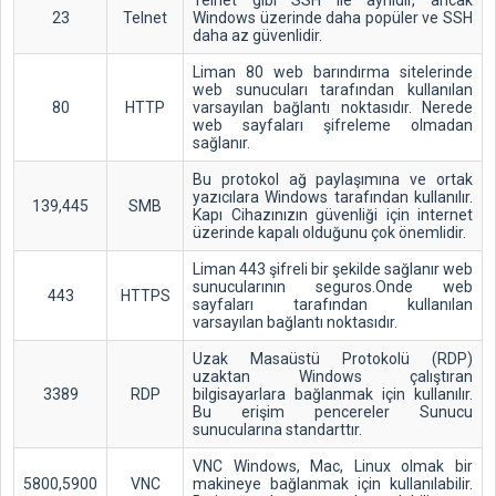
Telnet gibi SSH ile aynıdır, ancak
23
Telnet
Windows üzerinde daha popüler ve SSH
daha az güvenlidir.
Liman 80 web barındırma sitelerinde
web sunucuları tarafından kullanılan
80
HTTP
varsayılan bağlantı noktasıdır. Nerede
web sayfaları şifreleme olmadan
sağlanır.
Bu protokol ağ paylaşımına ve ortak
yazıcılara Windows tarafından kullanılır.
139,445
SMB
Kapı Cihazınızın güvenliği için internet
üzerinde kapalı olduğunu çok önemlidir.
Liman 443 şifreli bir şekilde sağlanır web
sunucularının seguros.Onde web
443
HTTPS
sayfaları tarafından kullanılan
varsayılan bağlantı noktasıdır.
Uzak Masaüstü Protokolü (RDP)
uzaktan Windows çalıştıran
3389
RDP
bilgisayarlara bağlanmak için kullanılır.
Bu erişim pencereler Sunucu
sunucularına standarttır.
VNC Windows, Mac, Linux olmak bir
5800,5900
VNC
makineye bağlanmak için kullanılabilir.