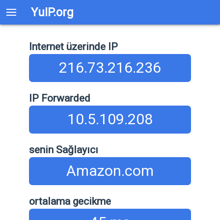
YuIP.org
Internet üzerinde IP
216.73.216.236
IP Forwarded
10.5.109.208
senin Sağlayıcı
Amazon.com
ortalama gecikme