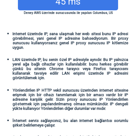
45 ms
Deney AWS üzerinde sunucusunda ile yapılan Columbus, US
Internet üzerinde IP, sana ulaşmak her web sitesi bunu IP adresi
görebilmesi, yani genel IP adresine bahsediyorum. Bir proxy
sunucusu kullanıyorsanız genel IP proxy sunucusu IP kitlemize
uygun.
LAN üzerinde IP, bu senin özel IP adresiyle aynıdır. Bu IP yalnızca
yerel ağa bağlı cihazlar için kullanılabilir. bunu herkes görebilir
çünkü bu sitenin Chrome tarayıcı veya Firefox tarayıcısını
kullanarak tavsiye edilir LAN erişimi üzerinde IP adresini
görüntülemek için.
Yönlendirilen IP HTTP vekil sunucusu üzerinden internet sitesine
erişmek için bir cihazı tanımlamak için bir amacı vardır bir IP
adresine karşılık gelir. Sizin proxy sunucusu IP Yönlendirilen
göstermek için yapılandırılmamış olması mümkündür. IP dengeli
yükte kullanıyor Yönlendirilen diğer durumlar var mıdır.
İnternet servis sağlayıcınız, bu alan internet bağlantısı sorumlu
şirket belirlemeye çalışır.