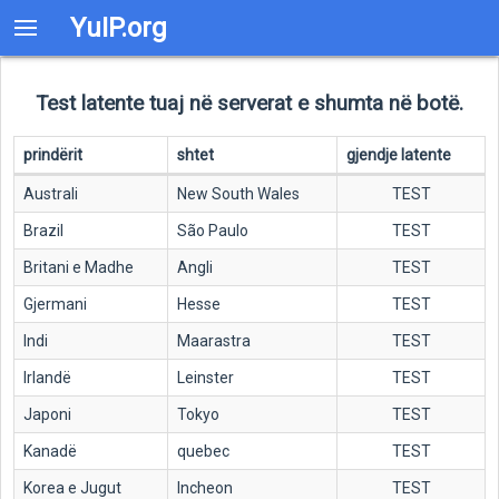
YuIP.org
Test latente tuaj në serverat e shumta në botë.
prindërit
shtet
gjendje latente
Australi
New South Wales
TEST
Brazil
São Paulo
TEST
Britani e Madhe
Angli
TEST
Gjermani
Hesse
TEST
Indi
Maarastra
TEST
Irlandë
Leinster
TEST
Japoni
Tokyo
TEST
Kanadë
quebec
TEST
Korea e Jugut
Incheon
TEST