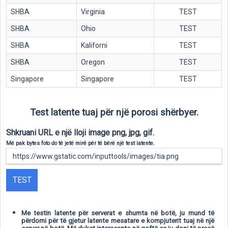
SHBA
Virginia
TEST
SHBA
Ohio
TEST
SHBA
Kaliforni
TEST
SHBA
Oregon
TEST
Singapore
Singapore
TEST
Test latente tuaj për një porosi shërbyer.
Shkruani URL e një lloji image png, jpg, gif.
Më pak bytes foto do të jetë mirë për të bërë një test latente.
TEST
Me testin latente për serverat e shumta në botë, ju mund të
përdorni për të gjetur latente mesatare e kompjuterit tuaj në një