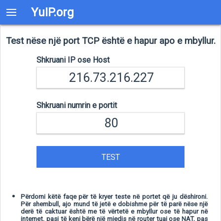
YuIP.org
Test nëse një port TCP është e hapur apo e mbyllur.
Shkruani IP ose Host
Shkruani numrin e portit
TEST
Përdorni këtë faqe për të kryer teste në portet që ju dëshironi.
Për shembull, ajo mund të jetë e dobishme për të parë nëse një
derë të caktuar është me të vërtetë e mbyllur ose të hapur në
internet, pasi të keni bërë një mjedis në router tuaj ose NAT, pas