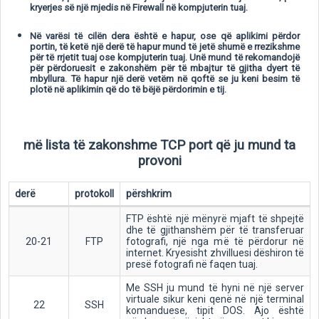
kryerjes së një mjedis në Firewall në kompjuterin tuaj.
Në varësi të cilën dera është e hapur, ose që aplikimi përdor
portin, të ketë një derë të hapur mund të jetë shumë e rrezikshme
për të rrjetit tuaj ose kompjuterin tuaj. Unë mund të rekomandojë
për përdoruesit e zakonshëm për të mbajtur të gjitha dyert të
mbyllura. Të hapur një derë vetëm në qoftë se ju keni besim të
plotë në aplikimin që do të bëjë përdorimin e tij.
më lista të zakonshme TCP port që ju mund ta
provoni
derë
protokoll
përshkrim
FTP është një mënyrë mjaft të shpejtë
dhe të gjithanshëm për të transferuar
20-21
FTP
fotografi, një nga më të përdorur në
internet. Kryesisht zhvilluesi dëshiron të
presë fotografi në faqen tuaj.
Me SSH ju mund të hyni në një server
virtuale sikur keni qenë në një terminal
22
SSH
komanduese, tipit DOS. Ajo është