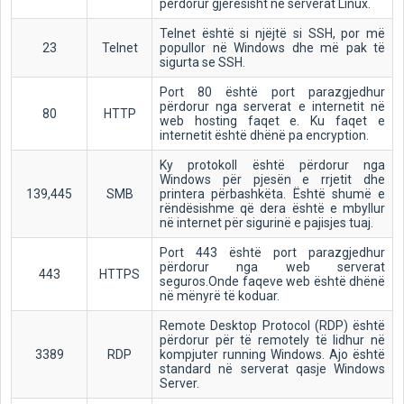
përdorur gjerësisht në serverat Linux.
Telnet është si njëjtë si SSH, por më
23
Telnet
popullor në Windows dhe më pak të
sigurta se SSH.
Port 80 është port parazgjedhur
përdorur nga serverat e internetit në
80
HTTP
web hosting faqet e. Ku faqet e
internetit është dhënë pa encryption.
Ky protokoll është përdorur nga
Windows për pjesën e rrjetit dhe
139,445
SMB
printera përbashkëta. Është shumë e
rëndësishme që dera është e mbyllur
në internet për sigurinë e pajisjes tuaj.
Port 443 është port parazgjedhur
përdorur nga web serverat
443
HTTPS
seguros.Onde faqeve web është dhënë
në mënyrë të koduar.
Remote Desktop Protocol (RDP) është
përdorur për të remotely të lidhur në
3389
RDP
kompjuter running Windows. Ajo është
standard në serverat qasje Windows
Server.