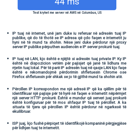
44 ms
Test kryhet me server në AWS në Columbus, US
IP tuaj në internet, unë jam duke iu referuar në adresën tuaj IP
publike, që do të thotë se IP adresa që çdo faqen e internetit ju
hyni në të mund ta shohin. Nëse jeni duke përdorur një proxy
server IP publike përputhen audiencën e IP server prokurë tuaj.
IP tuaj në LAN, kjo është e njëjtë si adresën tuaj private IP. Ky IP
është në dispozicion vetëm për pajisjet që janë të lidhura me
rrjetin tuaj lokal. Për të parë IP adresën tuaj në qasje LAN kjo faqe
është e rekomandojmë përdorimin shfletuesin Chrome ose
Firefox shfletuesin për shkak se jo të gjithë mund ta shohin atë.
Përcillen IP korrespondon me një adresë IP që ka qëllim për të
identifikuar një pajisje për të hyrë në faqen e internetit nëpërmjet
një server HTTP prokurë. Është e mundur që serveri juaj prokurë
është konfiguruar për të mos shfaqur IP tuaj të përcillet. A ka
situata të tjera që përcillen IP është përdorur në ngarkesë të
ekuilibruar.
ISP juaj, kjo fushë përpiqet të identifikojë kompaninë përgjegjëse
për lidhjen tuaj te internetit.