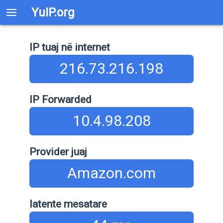
YuIP.org
IP tuaj në internet
216.73.216.198
IP Forwarded
10.4.98.208
Provider juaj
Amazon.com
latente mesatare