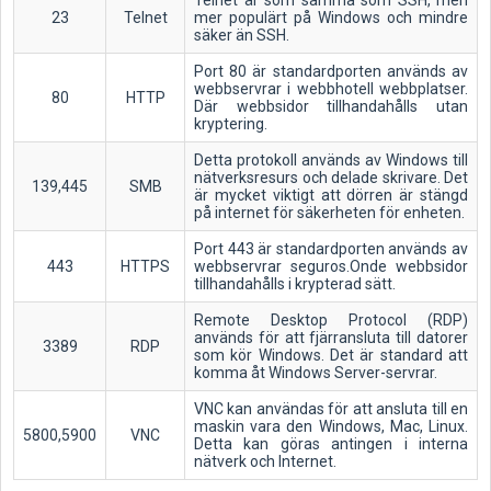
Telnet är som samma som SSH, men
23
Telnet
mer populärt på Windows och mindre
säker än SSH.
Port 80 är standardporten används av
webbservrar i webbhotell webbplatser.
80
HTTP
Där webbsidor tillhandahålls utan
kryptering.
Detta protokoll används av Windows till
nätverksresurs och delade skrivare. Det
139,445
SMB
är mycket viktigt att dörren är stängd
på internet för säkerheten för enheten.
Port 443 är standardporten används av
443
HTTPS
webbservrar seguros.Onde webbsidor
tillhandahålls i krypterad sätt.
Remote Desktop Protocol (RDP)
används för att fjärransluta till datorer
3389
RDP
som kör Windows. Det är standard att
komma åt Windows Server-servrar.
VNC kan användas för att ansluta till en
maskin vara den Windows, Mac, Linux.
5800,5900
VNC
Detta kan göras antingen i interna
nätverk och Internet.