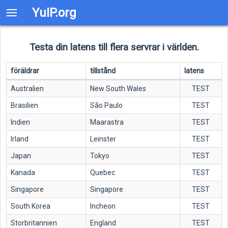
YuIP.org
Testa din latens till flera servrar i världen.
föräldrar
tillstånd
latens
Australien
New South Wales
TEST
Brasilien
São Paulo
TEST
Indien
Maarastra
TEST
Irland
Leinster
TEST
Japan
Tokyo
TEST
Kanada
Quebec
TEST
Singapore
Singapore
TEST
South Korea
Incheon
TEST
Storbritannien
England
TEST