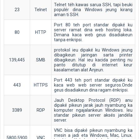
Telnet téh kawas sarua SSH, tapi beuki
23
Telnet
populér dina Windows jeung kirang
aman ti SSH.
Port 80 teh port standar dipaké ku
server ramat dina web hosting loka.
80
HTTP
Dimana kaca web geus disadiakeun
tanpa enkripsi.
protokol ieu dipaké ku Windows jeung
dibagikeun jaringan sarta printer
139,445
SMB
dibagikeun. Hal ieu kacida penting nu
panto ditutup di internet keur
kasalametan alat Anjeun.
Port 443 teh port standar dipaké ku
443
HTTPS
kaca web web server seguros.Onde
geus disadiakeun dina ragam énkripsi.
Jauh Desktop Protocol (RDP) anu
dipaké pikeun jarak jauh nyambung ka
3389
RDP
komputer ngajalankeun Windows. Ieu
standar pikeun server aksés jandéla
server.
VNC bisa dipaké pikeun nyambung ka
mesin a jadi eta Windows, Mac, Linux.
5800,5900
VNC