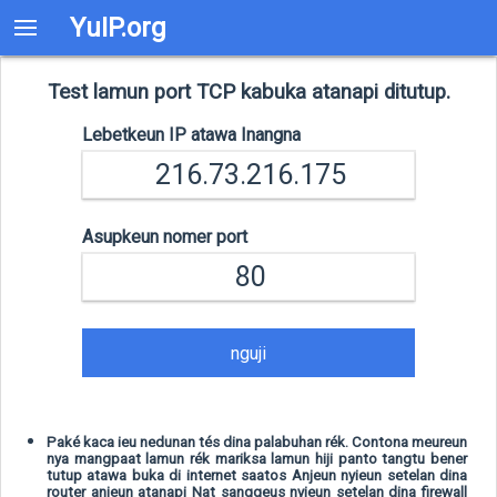
YuIP.org
Test lamun port TCP kabuka atanapi ditutup.
Lebetkeun IP atawa Inangna
Asupkeun nomer port
nguji
Paké kaca ieu nedunan tés dina palabuhan rék. Contona meureun
nya mangpaat lamun rék mariksa lamun hiji panto tangtu bener
tutup atawa buka di internet saatos Anjeun nyieun setelan dina
router anjeun atanapi Nat sanggeus nyieun setelan dina firewall