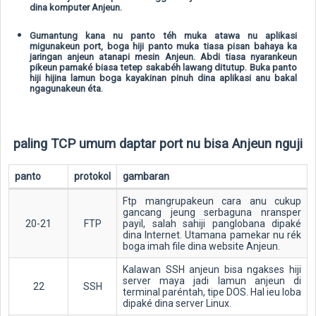
dina komputer Anjeun.
Gumantung kana nu panto téh muka atawa nu aplikasi
migunakeun port, boga hiji panto muka tiasa pisan bahaya ka
jaringan anjeun atanapi mesin Anjeun. Abdi tiasa nyarankeun
pikeun pamaké biasa tetep sakabéh lawang ditutup. Buka panto
hiji hijina lamun boga kayakinan pinuh dina aplikasi anu bakal
ngagunakeun éta.
paling TCP umum daptar port nu bisa Anjeun nguji
panto
protokol
gambaran
Ftp mangrupakeun cara anu cukup
gancang jeung serbaguna nransper
20-21
FTP
payil, salah sahiji panglobana dipaké
dina Internet. Utamana pamekar nu rék
boga imah file dina website Anjeun.
Kalawan SSH anjeun bisa ngakses hiji
server maya jadi lamun anjeun di
22
SSH
terminal paréntah, tipe DOS. Hal ieu loba
dipaké dina server Linux.