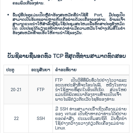
ຄອມພິວເຕີຂອງທ່ານ.
ຂຶ້ນຢູ່ທີ່ປະຕູແມ່ນເປີດຫຼືຄໍາຮ້ອງສະຫມັກທີ່ນໍາໃຊ້ທີ່ Port, ມີປະຕູເປີດ
ສາມາດເປັນອັນຕະລາຍຫຼາຍກັບເຄືອຂ່າຍດ້ວຍເຄື່ອງຂອງທ່ານ. ຂ້າພະເຈົ້າ
ສາມາດແນະນໍາໃຫ້ສໍາລັບຜູ້ຊົມໃຊ້ປະຊຸມສະໄຫມເພື່ອຮັກສາປະຕູທັງຫມົດ
ປິດ. ເປີດປະຕູໄດ້ພຽງແຕ່ຖ້າຫາກວ່າທ່ານມີຄວາມຫມັ້ນໃຈຢ່າງເຕັມທີ່ໃນຄໍາ
ຮ້ອງສະຫມັກທີ່ຈະເຮັດໃຫ້ການນໍາໃຊ້ຂອງມັນ.
ບັນຊີລາຍຊື່ພອດທົ່ວ TCP ທີ່ສຸດທີ່ທ່ານສາມາດທົດສອບ
ປະຕູ
ອະນຸສັນຍາ
ຄໍາອະທິບາຍ
FTP ເປັນວິທີທີ່ພົບທົ່ວໄປຢ່າງໄວວາແລະ
ອະເນກປະສົງທີ່ຈະໂອນໄຟລ໌, ຫນຶ່ງໃນການ
20-21
FTP
ນໍາໃຊ້ຫຼາຍທີ່ສຸດໃນອິນເຕີເນັດ. ສ່ວນໃຫຍ່
ແມ່ນນັກພັດທະນາຕ້ອງການທີ່ຈະເປັນເຈົ້າ
ພາບໄຟລ໌ກ່ຽວກັບເວັບໄຊທ໌ຂອງທ່ານ.
ມີ SSH ທ່ານສາມາດເຂົ້າເຖິງເຄື່ອງແມ່ຂ່າຍ
ຂອງ virtual ເປັນຖ້າຫາກວ່າທ່ານໄດ້ຢູ່ປາຍ
22
SSH
ຍອດຄໍາສັ່ງ, ປະເພດກົມສະຖິຕິ. ມັນຖືກນໍາ
ໃຊ້ຢ່າງກວ້າງຂວາງກ່ຽວກັບເຄື່ອງແມ່ຂ່າຍ
Linux.