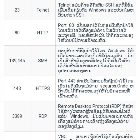
Telnet ແມ່ນຄ້າຍຄືກັນກັບ SSH, ແຕ່ທີ່ນິຍົມ
23
Telnet
ເພີ່ມເຕີມກ່ຽວກັບ Windows ແລະປອດໄພຫ
ນ້ອຍກ່ວາ SSH.
Port 80 ເປັນພອດໄວ້ໃນຕອນຕົ້ນຖືກນໍາໃຊ້
ໂດຍເວັບໄຊຕ໌ເຄື່ອງແມ່ຂ່າຍໃນເວັບໄຊຕ໌
80
HTTP
ສະຖານທີ່. ບ່ອນທີ່ຫນ້າເວັບໄດ້ຖືກສະຫນອງ
ໃຫ້ໂດຍບໍ່ມີການເຂົ້າລະຫັດ.
ອະນຸສັນຍານີ້ຖືກນໍາໃຊ້ໂດຍ Windows ໃຫ້
ເຄືອຂ່າຍແລະເຄື່ອງພິມທີ່ໃຊ້ຮ່ວມກັນ. ມັນ
139,445
SMB
ເປັນສິ່ງສໍາຄັນຫຼາຍທີ່ປະຕູໄດ້ຖືກປິດໃນອິນ
ເຕີເນັດສໍາລັບການຄວາມປອດໄພຂອງ
ອຸປະກອນຂອງທ່ານ.
Port 443 ທ່າເຮືອໃນຕອນຕົ້ນຖືກນໍາໃຊ້ໂດຍ
ເວັບໄຊຕ໌ເຄື່ອງແມ່ຂ່າຍ seguros.Onde ຫ
443
HTTPS
ນ້າເວັບໄດ້ຖືກສະຫນອງໃຫ້ໃນລັກສະນະທີ່
ເຂົ້າລະຫັດ.
Remote Desktop Protocol (RDP) ຖືກນໍາ
ໃຊ້ຫ່າງໄກສອກຫຼີກເຊື່ອມຕໍ່ກັບຄອມພິວເຕີ
3389
RDP
ແລ່ນ Windows. ມັນເປັນມາດຕະຖານກັບ
ເຄື່ອງແມ່ຂ່າຍການເຂົ້າເຖິງເຄື່ອງແມ່ຂ່າຍ
ຂອງປ່ອງຢ້ຽມ.
VNC ສາມາດຖືກນໍາໃຊ້ເພື່ອເຊື່ອມຕໍ່ກັບ