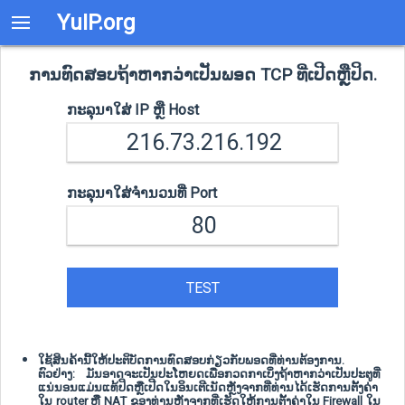
YuIP.org
ການທົດສອບຖ້າຫາກວ່າເປັນພອດ TCP ທີ່ເປີດຫຼືປິດ.
ກະລຸນາໃສ່ IP ຫຼື Host
ກະລຸນາໃສ່ຈໍານວນທີ່ Port
TEST
ໃຊ້ສິນຄ້ານີ້ໃຫ້ປະຕິບັດການທົດສອບກ່ຽວກັບພອດທີ່ທ່ານຕ້ອງການ.
ຕົວຢ່າງ: ມັນອາດຈະເປັນປະໂຫຍດເພື່ອກວດກາເບິ່ງຖ້າຫາກວ່າເປັນປະຕູທີ່
ແນ່ນອນແມ່ນແທ້ປິດຫຼືເປີດໃນອິນເຕີເນັດຫຼັງຈາກທີ່ທ່ານໄດ້ເຮັດການຕັ້ງຄ່າ
ໃນ router ຫຼື NAT ຂອງທ່ານຫຼັງຈາກທີ່ເຮັດໃຫ້ການຕັ້ງຄ່າໃນ Firewall ໃນ