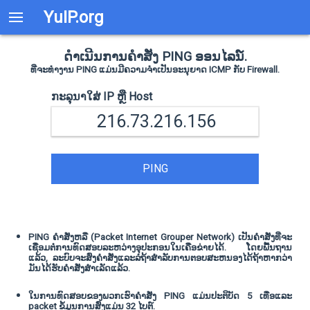
YuIP.org
ດໍາເນີນການຄໍາສັ່ງ PING ອອນໄລນ໌.
ທີ່ຈະທໍາງານ PING ແມ່ນມີຄວາມຈໍາເປັນອະນຸຍາດ ICMP ກັບ Firewall.
ກະລຸນາໃສ່ IP ຫຼື Host
PING
PING ຄໍາສັ່ງຫລື (Packet Internet Grouper Network) ເປັນຄໍາສັ່ງທີ່ຈະ
ເຊື່ອມຕໍ່ການທົດສອບລະຫວ່າງອຸປະກອນໃນເຄືອຂ່າຍໄດ້. ໂດຍພື້ນຖານ
ແລ້ວ, ລະບົບຈະສົ່ງຄໍາສັ່ງແລະລໍຖ້າສໍາລັບການຕອບສະຫນອງໄດ້ຖ້າຫາກວ່າ
ມັນໄດ້ຮັບຄໍາສັ່ງສໍາເລັດແລ້ວ.
ໃນການທົດສອບຂອງພວກເຮົາຄໍາສັ່ງ PING ແມ່ນປະຕິບັດ 5 ເທື່ອແລະ
packet ຂໍ້ມູນການສົ່ງແມ່ນ 32 ໄບຕ໌.