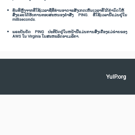
ທັນທີຫຼັງຈາກທີ່ໃຊ້ເວລາຊື່ທີ່ທ່ານອາດຈະສັງເກດເຫັນເວລາທີ່ໄດ້ກໍານົດໃຫ້
ສົ່ງແລະໄດ້ຮັບການຕອບສະຫນອງຄໍາສັ່ງ PING. ທີ່ໃຊ້ເວລານີ້ແມ່ນຢູ່ໃນ
milliseconds.
ພຣະບັນຍັດ PING ປະຕິບັດຢູ່ໃນຫນ້ານີ້ແມ່ນການສົ່ງເຄື່ອງແມ່ຂ່າຍຂອງ
AWS ໃນ Virginia ໃນສະຫະລັດອາເມລິກາ.
YuIP.org