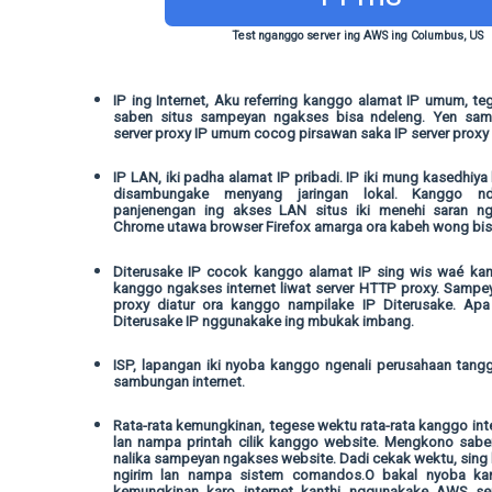
Test nganggo server ing AWS ing Columbus, US
IP ing Internet, Aku referring kanggo alamat IP umum, te
saben situs sampeyan ngakses bisa ndeleng. Yen sa
server proxy IP umum cocog pirsawan saka IP server proxy
IP LAN, iki padha alamat IP pribadi. IP iki mung kasedhiya
disambungake menyang jaringan lokal. Kanggo n
panjenengan ing akses LAN situs iki menehi saran n
Chrome utawa browser Firefox amarga ora kabeh wong bisa
Diterusake IP cocok kanggo alamat IP sing wis waé kang
kanggo ngakses internet liwat server HTTP proxy. Sampey
proxy diatur ora kanggo nampilake IP Diterusake. Ap
Diterusake IP nggunakake ing mbukak imbang.
ISP, lapangan iki nyoba kanggo ngenali perusahaan tan
sambungan internet.
Rata-rata kemungkinan, tegese wektu rata-rata kanggo int
lan nampa printah cilik kanggo website. Mengkono sab
nalika sampeyan ngakses website. Dadi cekak wektu, sing
ngirim lan nampa sistem comandos.O bakal nyoba k
kemungkinan karo internet kanthi nggunakake AWS ser