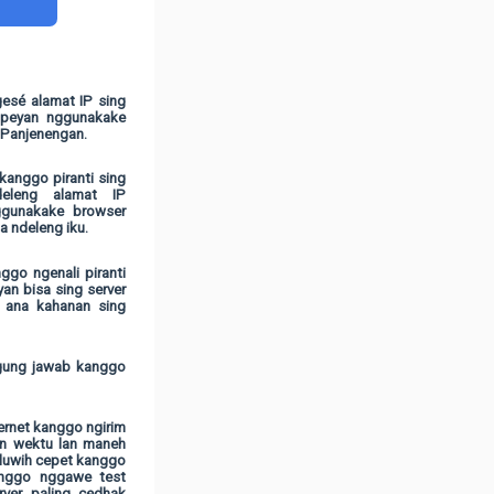
gesé alamat IP sing
mpeyan nggunakake
 Panjenengan.
 kanggo piranti sing
deleng alamat IP
ggunakake browser
 ndeleng iku.
go ngenali piranti
an bisa sing server
a ana kahanan sing
ggung jawab kanggo
ernet kanggo ngirim
en wektu lan maneh
 luwih cepet kanggo
anggo nggawe test
ver paling cedhak