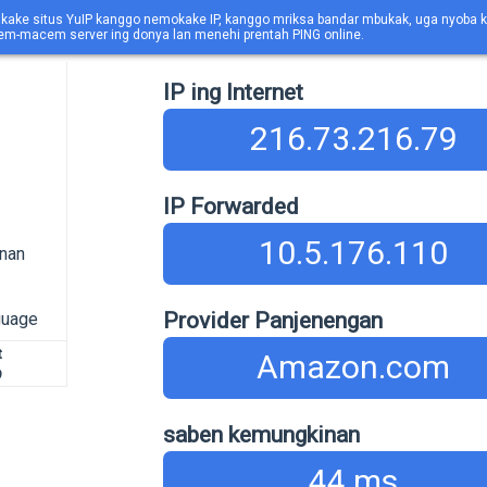
kake situs YuIP kanggo nemokake IP, kanggo mriksa bandar mbukak, uga nyoba
m-macem server ing donya lan menehi prentah PING online.
IP ing Internet
216.73.216.79
IP Forwarded
10.5.176.110
nan
Provider Panjenengan
guage
t
Amazon.com
9
saben kemungkinan
44 ms