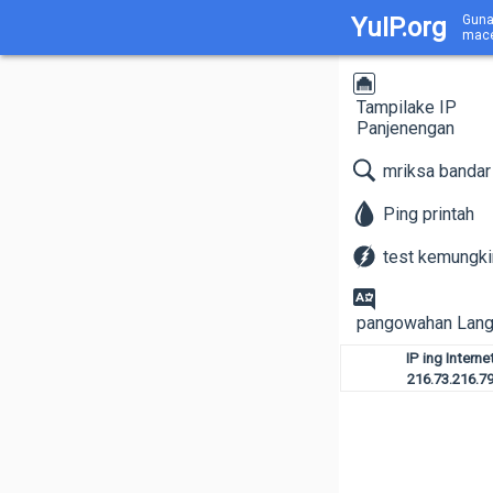
YuIP.org
Guna
mace
Tampilake IP
Panjenengan
mriksa bandar
Ping printah
test kemungki
pangowahan Lan
IP ing Interne
216.73.216.7