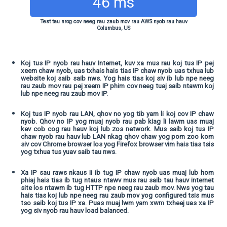
46 ms
Test tau nrog cov neeg rau zaub mov rau AWS nyob rau hauv
Columbus, US
Koj tus IP nyob rau hauv Internet, kuv xa mus rau koj tus IP pej
xeem chaw nyob, uas txhais hais tias IP chaw nyob uas txhua lub
website koj saib saib nws. Yog hais tias koj siv ib lub npe neeg
rau zaub mov rau pej xeem IP phim cov neeg tuaj saib ntawm koj
lub npe neeg rau zaub mov IP.
Koj tus IP nyob rau LAN, qhov no yog tib yam li koj cov IP chaw
nyob. Qhov no IP yog muaj nyob rau pab kiag li lawm uas muaj
kev cob cog rau hauv koj lub zos network. Mus saib koj tus IP
chaw nyob rau hauv lub LAN nkag qhov chaw yog pom zoo kom
siv cov Chrome browser los yog Firefox browser vim hais tias tsis
yog txhua tus yuav saib tau nws.
Xa IP sau raws nkaus Ii ib tug IP chaw nyob uas muaj lub hom
phiaj hais tias ib tug ntaus ntawv mus rau saib tau hauv internet
site los ntawm ib tug HTTP npe neeg rau zaub mov. Nws yog tau
hais tias koj lub npe neeg rau zaub mov yog configured tsis mus
tso saib koj tus IP xa. Puas muaj lwm yam xwm txheej uas xa IP
yog siv nyob rau hauv load balanced.