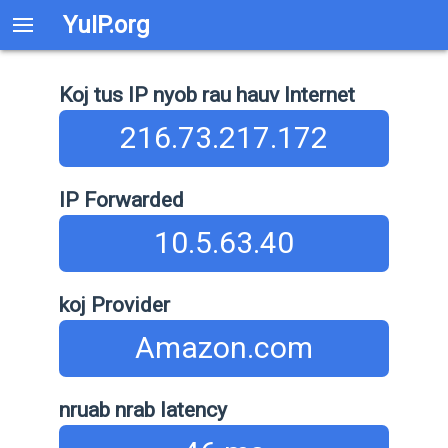
YuIP.org
Koj tus IP nyob rau hauv Internet
216.73.217.172
IP Forwarded
10.5.63.40
koj Provider
Amazon.com
nruab nrab latency