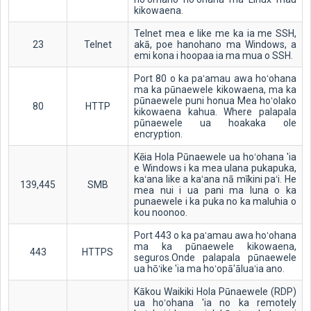
kikowaena.
Telnet mea e like me ka ia me SSH,
23
Telnet
akā, poe hanohano ma Windows, a
emi kona i hoopaa ia ma mua o SSH.
Port 80 o ka paʻamau awa hoʻohana
ma ka pūnaewele kikowaena, ma ka
pūnaewele puni honua Mea hoʻolako
80
HTTP
kikowaena kahua. Where palapala
pūnaewele ua hoakaka ole
encryption.
Kēia Hola Pūnaewele ua hoʻohana 'ia
e Windows i ka mea ulana pukapuka,
kaʻana like a kaʻana nā mīkini paʻi. He
139,445
SMB
mea nui i ua pani ma luna o ka
punaewele i ka puka no ka maluhia o
kou noonoo.
Port 443 o ka paʻamau awa hoʻohana
ma ka pūnaewele kikowaena,
443
HTTPS
seguros.Onde palapala pūnaewele
ua hōʻike 'ia ma hoʻopā'āluaʻia ano.
Kākou Waikiki Hola Pūnaewele (RDP)
ua hoʻohana 'ia no ka remotely