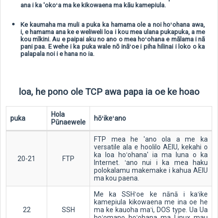
ana i ka 'okoʻa ma ke kikowaena ma kāu kamepiula.
Ke kaumaha ma muli a puka ka hamama ole a noi hoʻohana awa,
i, e hamama ana ke e weliweli loa i kou mea ulana pukapuka, a me
kou mīkini. Au e paipai aku no ano o mea hoʻohana e mālama i nā
pani paa. E wehe i ka puka wale nō ināʻoe i piha hilinai i loko o ka
palapala noi i e hana no ia.
loa, he pono ole TCP awa papa ia oe ke hoao
Hola
puka
hōʻikeʻano
Pūnaewele
FTP mea he 'ano ola a me ka
versatile ala e hoolilo AEIU, kekahi o
ka loa hoʻohana' ia ma luna o ka
20-21
FTP
Internet. ʻano nui i ka mea haku
polokalamu makemake i kahua AEIU
ma kou paena.
Me ka SSHʻoe ke nānā i kaʻike
kamepiula kikowaena me ina oe he
22
SSH
ma ke kauoha maʻi, DOS type. Ua Ua
hoʻomano hoʻohana ma Linux mau