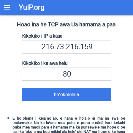
YuIP.org
Hoao ina he TCP awa Ua hamama a paa.
Kikokiko i IP a kaua
Kikokiko i ka awa helu
hoʻokolohua
E hoʻohana i kēiaʻaoʻao, e hana e ho'āʻo ai ma na awa oe
makemake. No ka laʻana mea paha e pono e nānā ina i kekahi
puka mea maoli paʻa a hamama ma ka punaewele ma hope o oe
ua i ka 'okoʻa ma kou mīkini ala hele' ole NAT ma hope o ka hana