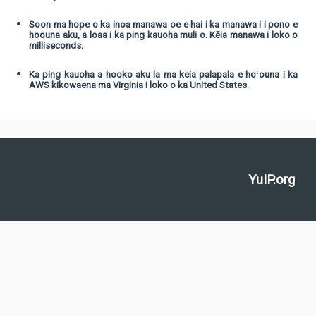
Soon ma hope o ka inoa manawa oe e hai i ka manawa i i pono e
hoouna aku, a loaa i ka ping kauoha muli o. Kēia manawa i loko o
milliseconds.
Ka ping kauoha a hooko aku la ma keia palapala e hoʻouna i ka
AWS kikowaena ma Virginia i loko o ka United States.
YuIP.org