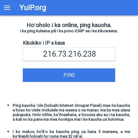
YuIP.org
Hoʻoholo i ka online, ping kauoha.
I ka ping kuleana pili i ka pono ICMP ae i ke kikowaena.
Kikokiko i IP a kaua
PING
Ping kauoha 'ole (holoahi Internet Grouper Panel) mea he kauoha
e hoao hoʻolele mokulele ma waena o na manao ma ka mea ulana
pukapuka. Holo nōhie, ka'ōnaehana, e hoouna aku au i na kauoha,
a kali no ka pane ina mea hookipa mai i ke kauoha ua holomua.
I ko makou ho'āʻo ke kauoha ping ua hana 5 manawa, a me
kaʻikepili holoahi hoʻouna mea 32 nāʻai.