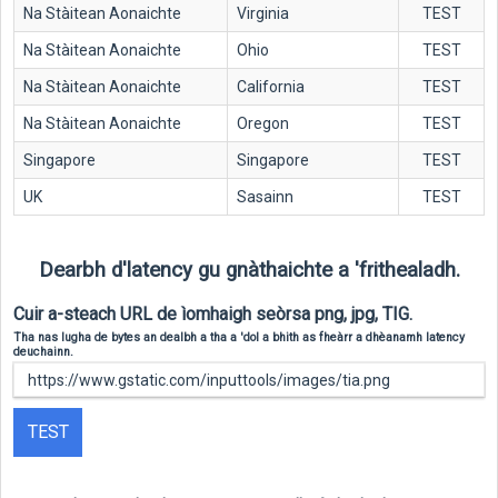
Na Stàitean Aonaichte
Virginia
TEST
Na Stàitean Aonaichte
Ohio
TEST
Na Stàitean Aonaichte
California
TEST
Na Stàitean Aonaichte
Oregon
TEST
Singapore
Singapore
TEST
UK
Sasainn
TEST
Dearbh d'latency gu gnàthaichte a 'frithealadh.
Cuir a-steach URL de ìomhaigh seòrsa png, jpg, TIG.
Tha nas lugha de bytes an dealbh a tha a 'dol a bhith as fheàrr a dhèanamh latency
deuchainn.
TEST