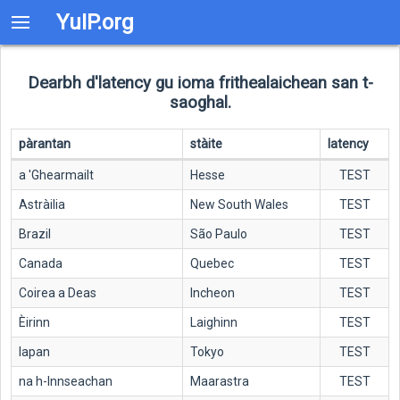
YuIP.org
Dearbh d'latency gu ioma frithealaichean san t-
saoghal.
pàrantan
stàite
latency
a 'Ghearmailt
Hesse
TEST
Astràilia
New South Wales
TEST
Brazil
São Paulo
TEST
Canada
Quebec
TEST
Coirea a Deas
Incheon
TEST
Èirinn
Laighinn
TEST
Iapan
Tokyo
TEST
na h-Innseachan
Maarastra
TEST