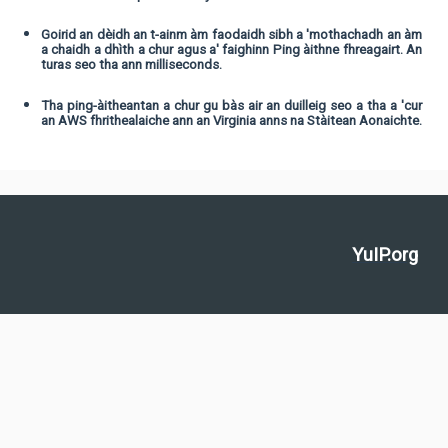
Goirid an dèidh an t-ainm àm faodaidh sibh a 'mothachadh an àm
a chaidh a dhìth a chur agus a' faighinn Ping àithne fhreagairt. An
turas seo tha ann milliseconds.
Tha ping-àitheantan a chur gu bàs air an duilleig seo a tha a 'cur
an AWS fhrithealaiche ann an Virginia anns na Stàitean Aonaichte.
YuIP.org