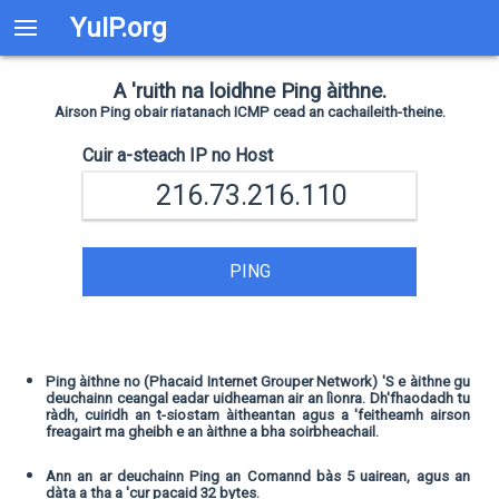
YuIP.org
A 'ruith na loidhne Ping àithne.
Airson Ping obair riatanach ICMP cead an cachaileith-theine.
Cuir a-steach IP no Host
PING
Ping àithne no (Phacaid Internet Grouper Network) 'S e àithne gu
deuchainn ceangal eadar uidheaman air an lìonra. Dh'fhaodadh tu
ràdh, cuiridh an t-siostam àitheantan agus a 'feitheamh airson
freagairt ma gheibh e an àithne a bha soirbheachail.
Ann an ar deuchainn Ping an Comannd bàs 5 uairean, agus an
dàta a tha a 'cur pacaid 32 bytes.