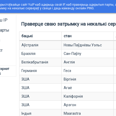
рыстоўвайце сайт YuIP каб адкрыць свой IP, каб праверыць адкрытыя парты,
ымку на некалькі сервераў у свеце і даць каманду онлайн PING.
ш IP
Праверце сваю затрымку на некалькі серв
арты
бацькі
стан
g
Аўстралія
Новы Паўднёвы Уэльс
ст
Бразілія
Сан-Паўлу
Велікабрытанія
Англія
тэрнэт
Германія
Гесэ
5
ЗША
Віргінія
ЗША
Агаё
ЗША
Каліфорнія
ЗША
Арэгон
Індыя
Maarastra