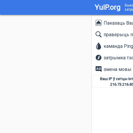
YuIP.org
Выка
затр
Паказаць Ва
праверыць п
каманда Pin
затрымка тэ
змена мовы
Ваш IP ў сетцы Ін
216.73.216.8