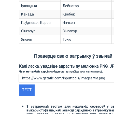
Ірландыя
Лейнстэр
Канада
Квебек
Паўднёвая Карэя
Инчхон
Сінгапур
Сінгапур
Японія
Токіо
Праверце сваю затрымку ў звычай
Калі ласка, увядзіце адрас тыпу малюнка PNG, JPG
Чым менш байт карцінка будзе лепш зрабіць тэст латэнтнасці.
ТЕСТ
З затрымкай тэстам для некалькіх сервераў у с
выкарыстоўваць, каб знайсці сярэднюю затрымку ва