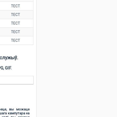
ТЕСТ
ТЕСТ
ТЕСТ
ТЕСТ
ТЕСТ
 служыў.
, GIF.
веце, вы можаце
шага кампутара на