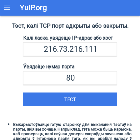
YuIP.org
Тэст, калі TCP порт адкрыты або закрыты.
Калі ласка, увядзіце IP-адрас або хост
Ўвядзіце нумар порта
ТЕСТ
Выкарыстоўвайце гэтую старонку для выканання тэстаў на
парты, якія вы хочаце. Напрыклад, гэта можа быць карысна,
каб праверыць, калі пэўная дзверы сапраўды зачынена або
адкрыта ў Інтэрнэце пасля таго, як вы зрабілі наладу ў