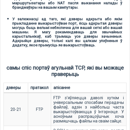
маршрутызатары або NAT пасля выканання налады ў
брандмаўэры на вашым кампутары.
У залежнасці ад таго, які дзверы адкрыта або якім
прыкладанне выкарыстоўвае порт, ёсць адкрытая дзверы
могуць быць вельмі небяспечна для вашай сеткі або вашай
машыны. Я магу рэкамендаваць для звычайных
карыстальнікаў, каб трымаць усе дзверы зачыненыя.
Адкрыйце дзверы, толькі калі вы цалкам упэўненыя ў
дадатку, якое прымусіць яе выкарыстоўваць.
самы спіс портаў агульнай TCP, які вы можаце
праверыць
дзверы
пратакол
апісанне
FTP з'яўляецца даволі хуткім і
універсальным спосабам перадачы
файлаў, адзін з найбольш часта
20-21
FTP
выкарыстоўваюцца ў Інтэрнэце. У
асноўным распрацоўшчык хоча
размяшчаць файлы на сваім сайце.