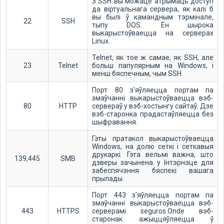
З SSH вы можаце атрымаць доступ
да віртуальнага сервера, як калі б
вы былі ў камандным тэрмінале,
22
SSH
тыпу DOS. Ён шырока
выкарыстоўваецца на серверах
Linux.
Telnet, як тое ж самае, як SSH, але
23
Telnet
больш папулярным на Windows, і
менш бяспечным, чым SSH.
Порт 80 з'яўляецца портам па
змаўчанні выкарыстоўваецца вэб-
80
HTTP
сервераў у вэб-хостынгу сайтаў. Дзе
вэб-старонка прадастаўляецца без
шыфравання.
Гэты пратакол выкарыстоўваецца
Windows, на долю сеткі і сеткавыя
друкаркі. Гэта вельмі важна, што
139,445
SMB
дзверы зачынена у Інтэрнэце для
забеспячэння бяспекі вашага
прылады.
Порт 443 з'яўляецца портам па
змаўчанні выкарыстоўваецца вэб-
443
HTTPS
серверамі seguros.Onde вэб-
старонак ажыццяўляецца ў